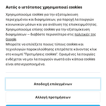
Αυτός ο ιστότοπος χρησιμοποιεί cookies
Τα πλεονεκτήματα και τα μειονεκτήματα που
Χρησιμοποιούμε cookies για την εξατομίκευση
αναφέρονται παρακάτω συγκρίνονται με την αρχική
περιεχομένου και διαφημίσεων, για παροχή λειτουργιών
οθόνη του κατασκευαστή.
κοινωνικών μέσων και για ανάλυση της επισκεψιμότητας.
Φόντα:
Χρησιμοποιούμε επίσης cookies για την εξατομίκευση
διαφημίσεων — διαβάστε περισσότερα στις
πολιτικές της
Χαμηλή τιμή
Google
.
Μπορείτε να επιλέξετε ποιους τύπους cookies και
Χρήση τεχνολογίας LCD
τεχνολογιών παρακολούθησης επιτρέπετε κάνοντας κλικ
στο κουμπί "Προτιμήσεις cookies". Ορισμένες λειτουργίες
Μειονεκτήματα:
ενδέχεται να μην λειτουργούν σωστά εάν κάποια cookies
είναι απενεργοποιημένα.
Μικρότερος χώρος προβολής
Ελαφρώς ψηλότερο κάτω άκρο
Δεν είναι δυνατή η εμφάνιση αληθινού μαύρου
Αποδοχή επιλεγμένων
Μειωμένη φωτεινότητα
Χαμηλότερη ανάλυση
Αλλαγή προτιμήσεων
Χαμηλότερη αξιοπιστία