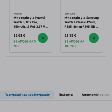
Huawei
Samsung
Μπαταρία για Huawei
Μπαταρία για Samsung
Watch 3, GT2 Pro,
Watch 4 Classic 42mm,
450mAh, Li-Pol, 3.87 V,
R885, 46mm R895, EB-
HB532729EFW, HQ
BR890ABY, GH43-
12,08 €
21,15 €
05066A, 361mAh,
Service Pack
ΣΕ ΑΠΌΘΕΜΑ 5
ΣΕ ΑΠΌΘΕΜΑ
τεμ
10+ τεμ
Περιγραφή και προδιαγραφές
Ποιότητα
Αποστολές και επι