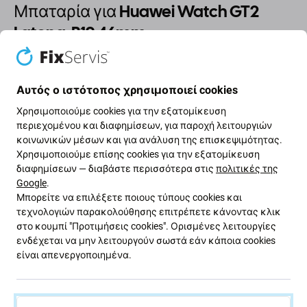
Μπαταρία για Huawei Watch GT2
Latona-B19 46mm
Εάν η μπαταρία στο Huawei Watch GT2 Latona-B19
46mm έχει φουσκώσει ή έχει χάσει χωρητικότητα,
Αυτός ο ιστότοπος χρησιμοποιεί cookies
πρέπει να αντικατασταθεί.
Χρησιμοποιούμε cookies για την εξατομίκευση
περιεχομένου και διαφημίσεων, για παροχή λειτουργιών
Πότε πρέπει να αντικαταστήσετε την μπαταρία;
κοινωνικών μέσων και για ανάλυση της επισκεψιμότητας.
Χρησιμοποιούμε επίσης cookies για την εξατομίκευση
διαφημίσεων — διαβάστε περισσότερα στις
πολιτικές της
η μπαταρία είναι φουσκωμένη
Google
.
η συσκευή αποφορτίζεται γρήγορα
Μπορείτε να επιλέξετε ποιους τύπους cookies και
η συσκευή υπερθερμαίνεται
τεχνολογιών παρακολούθησης επιτρέπετε κάνοντας κλικ
στο κουμπί "Προτιμήσεις cookies". Ορισμένες λειτουργίες
η συσκευή δεν μπορεί να φορτιστεί στο 100%
ενδέχεται να μην λειτουργούν σωστά εάν κάποια cookies
η συσκευή δεν υποδεικνύει σωστά την
είναι απενεργοποιημένα.
κατάσταση της μπαταρίας
Ποιότητα: Aftermarket
- Το ανταλλακτικό που