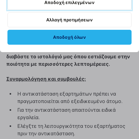
Αποδοχή επιλεγμένων
πωλείται ως Aftermarket κατασκευάζεται από τρίτο
μέρος και όχι απευθείας από τον κατασκευαστή του
εξοπλισμού. Αυτό είναι αντίγραφο του πρωτοτύπου
Αλλαγή προτιμήσεων
και το ανταλλακτικό που παραδίδεται ως Aftermarket
ενδέχεται να έχει ελάχιστες διακυμάνσεις στη
Αποδοχή όλων
λειτουργικότητα, την ποιότητα ή την εμφάνιση. Για να
μάθετε περισσότερα σχετικά με την ποιότητα,
διαβάστε το ιστολόγιό μας όπου εστιάζουμε στην
ποιότητα με περισσότερες λεπτομέρειες.
Συναρμολόγηση και συμβουλές:
Η αντικατάσταση εξαρτημάτων πρέπει να
πραγματοποιείται από εξειδικευμένο άτομο.
Για την αντικατάσταση απαιτούνται ειδικά
εργαλεία.
Ελέγξτε τη λειτουργικότητα του εξαρτήματος
πριν την αντικατάσταση.