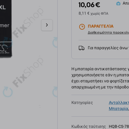
10,06 €
Απο
8,11 €
χωρίς ΦΠΑ
ΠΑΡΑΓΓΕΛΊΑ
Διαθεσιμότητα παρακολ
Για παραγγελίες άνω
Η μπαταρία αντικατάστασης γι
χρησιμοποιήσετε εάν η μπατα
έχει σταματήσει να φορτίζετα
απαρχαιωμένη με την πάροδο 
Κατηγορίες
Ανταλλακτ
Μπαταρία
Κωδικός ταύτισης
HQB-CS-7