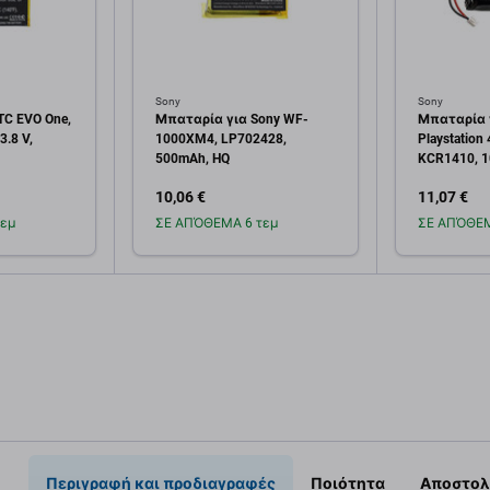
Sony
Sony
C EVO One,
Μπαταρία για Sony WF-
Μπαταρία 
3.8 V,
1000XM4, LP702428,
Playstation 4
500mAh, HQ
KCR1410, 
10,06 €
11,07 €
εμ
ΣΕ ΑΠΌΘΕΜΑ 6 τεμ
ΣΕ ΑΠΌΘΕΜ
κη στο
Προσθήκη στο
Πρ
άθι
καλάθι
Περιγραφή και προδιαγραφές
Ποιότητα
Αποστολ