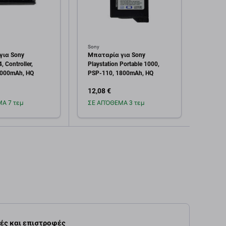
Sony
Caterpil
για Sony
Μπαταρία για Sony
Μπατα
, Controller,
Playstation Portable 1000,
CAT B
1000mAh, HQ
PSP-110, 1800mAh, HQ
1450
12,08 €
10,06
Α 7 τεμ
ΣΕ ΑΠΌΘΕΜΑ 3 τεμ
Σε α
οσθήκη στο
Προσθήκη στο
καλάθι
καλάθι
ές και επιστροφές