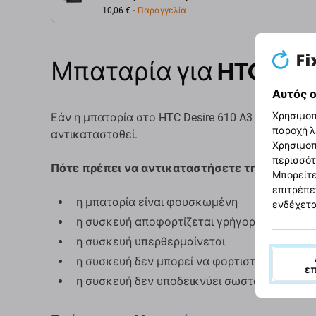
2040mAh, HQ
10,06 €
Παραγγελία
Μπαταρία για HTC Desi
Αυτός ο
Χρησιμοπ
Εάν η μπαταρία στο HTC Desire 610 A3 έχει φουσκ
παροχή λ
αντικατασταθεί.
Χρησιμοπ
περισσότ
Πότε πρέπει να αντικαταστήσετε την μπαταρί
Μπορείτε
επιτρέπε
η μπαταρία είναι φουσκωμένη
ενδέχετα
η συσκευή αποφορτίζεται γρήγορα
η συσκευή υπερθερμαίνεται
η συσκευή δεν μπορεί να φορτιστεί στο 100
ε
η συσκευή δεν υποδεικνύει σωστά την κατά