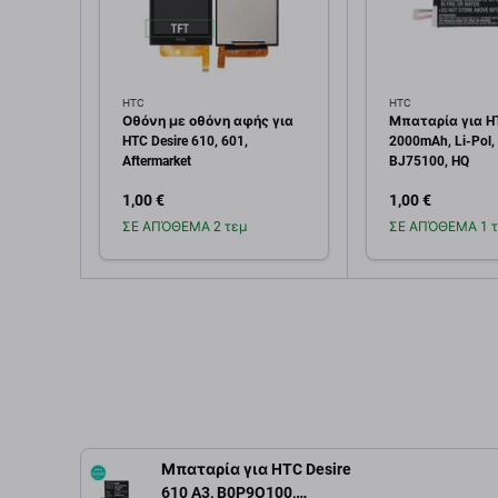
HTC
HTC
Οθόνη με οθόνη αφής για
Μπαταρία για HT
HTC Desire 610, 601,
2000mAh, Li-Pol, 
Aftermarket
BJ75100, HQ
1,00 €
1,00 €
ΣΕ ΑΠΌΘΕΜΑ 2 τεμ
ΣΕ ΑΠΌΘΕΜΑ 1 τ
Προσθήκη στο
Προσθή
καλάθι
καλ
Μπαταρία για HTC Desire
610 A3, B0P9O100,