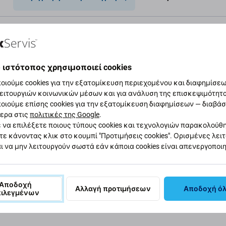
re 610 A3
Προδι
 ιστότοπος χρησιμοποιεί cookies
οιούμε cookies για την εξατομίκευση περιεχομένου και διαφημίσεων
ώσει ή έχει χάσει χωρητικότητα, πρέπει να
Τύπος συσ
ειτουργιών κοινωνικών μέσων και για ανάλυση της επισκεψιμότητ
οιούμε επίσης cookies για την εξατομίκευση διαφημίσεων — διαβά
Κατηγορία
ερα στις
πολιτικές της Google
.
α;
 να επιλέξετε ποιους τύπους cookies και τεχνολογιών παρακολούθ
τε κάνοντας κλικ στο κουμπί "Προτιμήσεις cookies". Ορισμένες λει
Πρωτοτυπί
ι να μην λειτουργούν σωστά εάν κάποια cookies είναι απενεργοποι
Καθαρό βάρο
Αποδοχή
%
Αλλαγή προτιμήσεων
Αποδοχή ό
πιλεγμένων
EAN
σταση της μπαταρίας