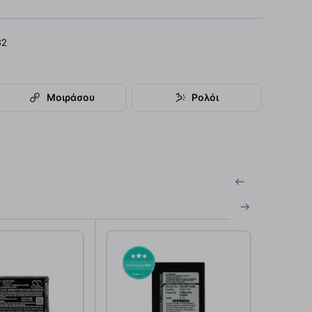
82
Μοιράσου
Ρολόι