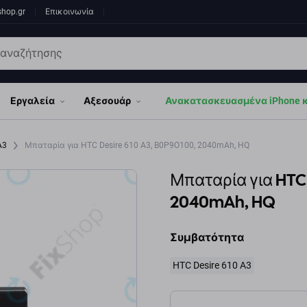
shop.gr
Επικοινωνία
Εργαλεία
Αξεσουάρ
Ανακατασκευασμένα iPhone κα
 A3
Μπαταρία για HTC Desire 610 A3, B0P9O100, 2040mAh, HQ
Μπαταρία για HTC 
2040mAh, HQ
Συμβατότητα
HTC Desire 610 A3