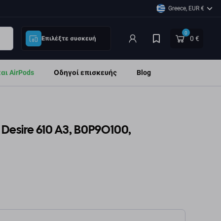
Greece, EUR €
0
0 €
Επιλέξτε συσκευή
ι AirPods
Οδηγοί επισκευής
Blog
Desire 610 A3, B0P9O100,