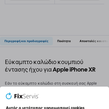
Περιγραφή και προδιαγραφές
Ποιότητα
Αποστολές και επι
Εύκαμπτο καλώδιο κουμπιού
έντασης ήχου για Apple iPhone XR
Εάν το εύκαμπτο καλώδιο στη συσκευή σας Apple
iPhone XR έχει υποστεί ζημιά, αυτό είναι το εξάρτημα
που χρειάζεστε για να επαναφέρετε τη συσκευή σας
σε λειτουργία.
Αυτός ο ιστότοπος χρησιμοποιεί cookies