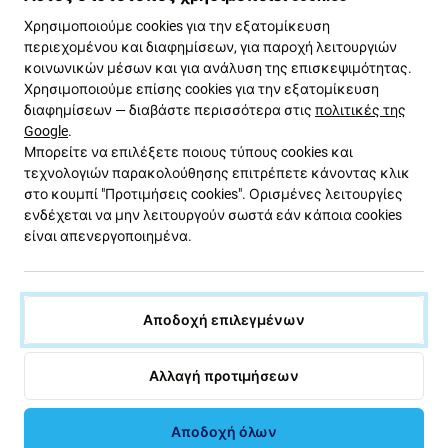
Ποιότητα ανταλλακτικών
Χρησιμοποιούμε cookies για την εξατομίκευση
περιεχομένου και διαφημίσεων, για παροχή λειτουργιών
Ποιότητα: Aftermarket
- Τα ανταλλακτικά που
κοινωνικών μέσων και για ανάλυση της επισκεψιμότητας.
πωλούνται ως Aftermarket κατασκευάζονται
Χρησιμοποιούμε επίσης cookies για την εξατομίκευση
σύμφωνα με τα ίδια πρότυπα, προδιαγραφές και
διαφημίσεων — διαβάστε περισσότερα στις
πολιτικές της
Google
.
υλικά με τα πρωτότυπα. Αυτό είναι ένα αντίγραφο
Μπορείτε να επιλέξετε ποιους τύπους cookies και
του πρωτότυπου και το ανταλλακτικό που
τεχνολογιών παρακολούθησης επιτρέπετε κάνοντας κλικ
παραδίδεται ως Aftermarket ενδέχεται (σε ​​σπάνιες
στο κουμπί "Προτιμήσεις cookies". Ορισμένες λειτουργίες
περιπτώσεις) να έχει ελάχιστες διακυμάνσεις στη
ενδέχεται να μην λειτουργούν σωστά εάν κάποια cookies
λειτουργικότητα, την ποιότητα ή την εμφάνιση. Για να
είναι απενεργοποιημένα.
μάθετε περισσότερα σχετικά με την ποιότητα,
διαβάστε το ιστολόγιό μας όπου εστιάζουμε στην
ποιότητα με περισσότερες λεπτομέρειες.
Αποδοχή επιλεγμένων
Συναρμολόγηση και συμβουλές:
Αλλαγή προτιμήσεων
Για τη συναρμολόγηση ή την αποσυναρμολόγηση
απαιτούνται ειδικά εργαλεία, τα οποία μπορείτε
Αποδοχή όλων
να βρείτε στην προσφορά μας.