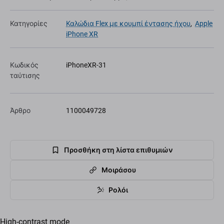
Κατηγορίες
Καλώδια Flex με κουμπί έντασης ήχου
,
Apple
iPhone XR
Κωδικός
iPhoneXR-31
ταύτισης
Άρθρο
1100049728
Προσθήκη στη λίστα επιθυμιών
Μοιράσου
Ρολόι
High-contrast mode