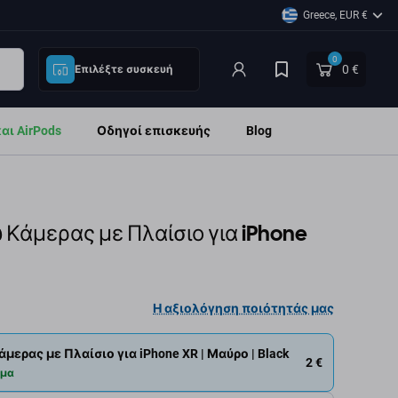
Greece, EUR €
0
0 €
Επιλέξτε συσκευή
ι AirPods
Οδηγοί επισκευής
Blog
 Κάμερας με Πλαίσιο για iPhone
Η αξιολόγηση ποιότητάς μας
μερας με Πλαίσιο για iPhone XR | Μαύρο | Black
2 €
εμα