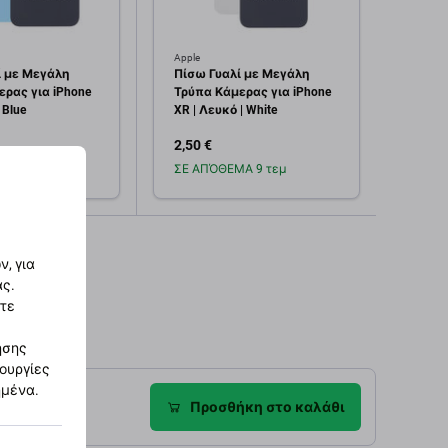
Apple
Apple
ί με Μεγάλη
Πίσω Γυαλί με Μεγάλη
Δίσκο
ρας για iPhone
Τρύπα Κάμερας για iPhone
Μαύρο
 Blue
XR | Λευκό | White
2,50 €
2,00 
Α 4 τεμ
ΣΕ ΑΠΌΘΕΜΑ 9 τεμ
Σε α
οσθήκη στο
Προσθήκη στο
καλάθι
καλάθι
, για
ας.
στε
ησης
τουργίες
ημένα.
ροφές
Προσθήκη στο καλάθι