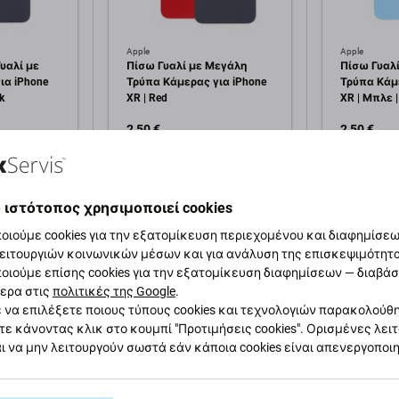
Apple
Apple
υαλί με
Πίσω Γυαλί με Μεγάλη
Πίσω Γυαλ
ια iPhone
Τρύπα Κάμερας για iPhone
Τρύπα Κάμε
k
XR | Red
XR | Μπλε |
2,50 €
2,50 €
εμ
ΣΕ ΑΠΌΘΕΜΑ 6 τεμ
ΣΕ ΑΠΌΘΕΜ
κη στο
Προσθήκη στο
Πρ
 ιστότοπος χρησιμοποιεί cookies
άθι
καλάθι
οιούμε cookies για την εξατομίκευση περιεχομένου και διαφημίσεων
ειτουργιών κοινωνικών μέσων και για ανάλυση της επισκεψιμότητ
οιούμε επίσης cookies για την εξατομίκευση διαφημίσεων — διαβά
ερα στις
πολιτικές της Google
.
 να επιλέξετε ποιους τύπους cookies και τεχνολογιών παρακολούθ
τε κάνοντας κλικ στο κουμπί "Προτιμήσεις cookies". Ορισμένες λει
ι να μην λειτουργούν σωστά εάν κάποια cookies είναι απενεργοποι
αφή και προδιαγραφές
Ποιότητα
Αποστολές και επιστ