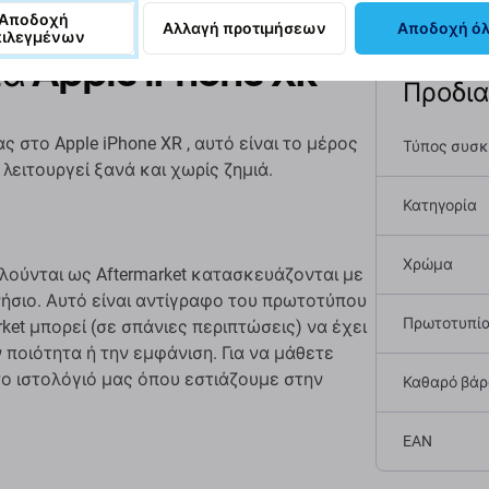
Αποδοχή
Αλλαγή προτιμήσεων
Αποδοχή ό
πιλεγμένων
α Apple iPhone XR
Προδι
 στο Apple iPhone XR , αυτό είναι το μέρος
Τύπος συσ
λειτουργεί ξανά και χωρίς ζημιά.
Κατηγορία
Χρώμα
λούνται ως Aftermarket κατασκευάζονται με
γνήσιο. Αυτό είναι αντίγραφο του πρωτοτύπου
Πρωτοτυπί
ket μπορεί (σε σπάνιες περιπτώσεις) να έχει
 ποιότητα ή την εμφάνιση. Για να μάθετε
το ιστολόγιό μας όπου εστιάζουμε στην
Καθαρό βάρο
EAN