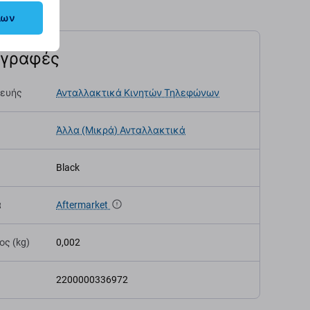
λων
αγραφές
κευής
Ανταλλακτικά Κινητών Τηλεφώνων
Άλλα (Μικρά) Ανταλλακτικά
Black
α
Aftermarket
ς (kg)
0,002
2200000336972