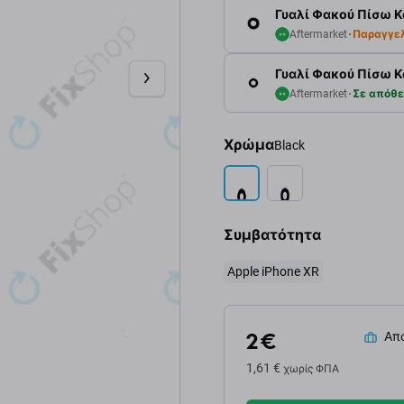
Γυαλί Φακού Πίσω Κά
Aftermarket
Παραγγε
Γυαλί Φακού Πίσω Κά
Aftermarket
Σε απόθ
Χρώμα
Black
Συμβατότητα
Apple iPhone XR
2 €
Απο
1,61 €
χωρίς ΦΠΑ