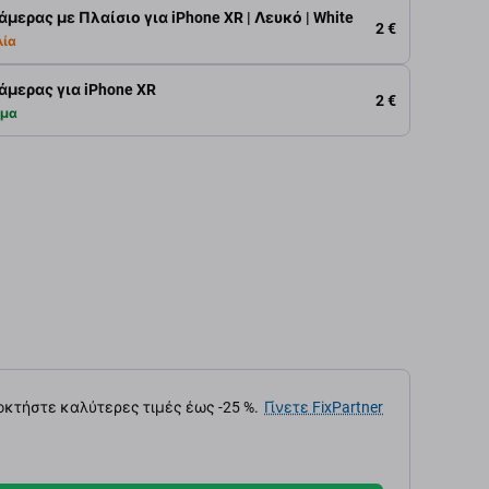
μερας με Πλαίσιο για iPhone XR | Λευκό | White
2 €
λία
μερας για iPhone XR
2 €
εμα
κτήστε καλύτερες τιμές έως -25 %.
Γίνετε FixPartner