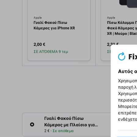
Apple
Apple
Γυαλί Φακού Πίσω
Πίσω Κάλυμμα Γ
Κάμερας για iPhone XR
Φακό Κάμερας γ
XR | Μαύρο | Blac
2,00 €
2,31 €
ΣΕ ΑΠΌΘΕΜΑ 9 τεμ
ΣΕ ΑΠΌΘΕΜΑ 1 τ
Προσθήκη στο
Προσθή
Αυτός ο
καλάθι
καλ
Χρησιμοπ
παροχή λ
Χρησιμοπ
περισσότ
Μπορείτε
επιτρέπε
Γυαλί Φακού Πίσω
ενδέχετα
Περιγρ
Κάμερας με Πλαίσιο για
iPhone XR | Μαύρο | Black
2 €
Σε απόθεμα