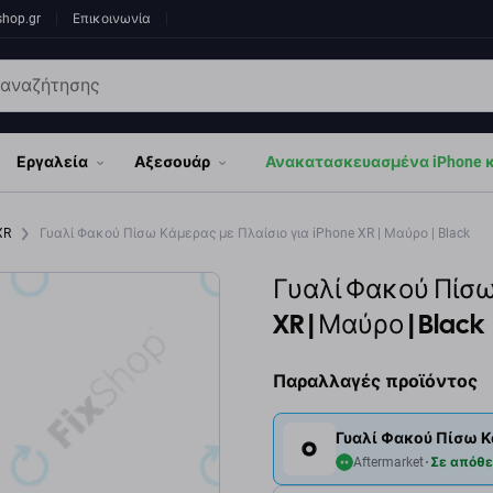
shop.gr
Επικοινωνία
Εργαλεία
Αξεσουάρ
Ανακατασκευασμένα iPhone κα
 XR
Γυαλί Φακού Πίσω Κάμερας με Πλαίσιο για iPhone XR | Μαύρο | Black
Γυαλί Φακού Πίσω
XR | Μαύρο | Black
Παραλλαγές προϊόντος
Γυαλί Φακού Πίσω Κά
Aftermarket
Σε απόθ