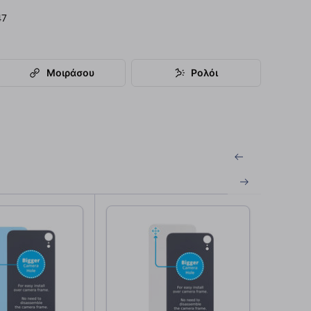
47
Μοιράσου
Ρολόι