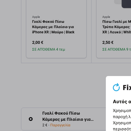
Apple
Apple
Γυαλί Φακού Πίσω
Πίσω Γυαλί με 
Κάμερας με Πλαίσιο για
Τρύπα Κάμερας 
iPhone XR | Μαύρο | Black
XR | Λευκό | Whit
2,00 €
2,50 €
ΣΕ ΑΠΌΘΕΜΑ 4 τεμ
ΣΕ ΑΠΌΘΕΜΑ 9 τ
Προσθήκη στο
Προσθή
καλάθι
καλ
Αυτός ο
Χρησιμοπ
Γυαλί Φακού Πίσω
παροχή λ
Περιγρ
Κάμερας με Πλαίσιο για
Χρησιμοπ
iPhone XR | Λευκό | White
2 €
Παραγγελία
περισσότ