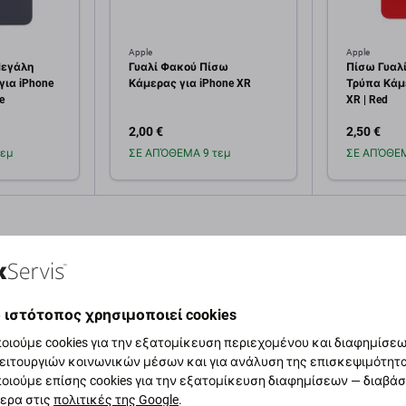
Apple
Apple
Μεγάλη
Γυαλί Φακού Πίσω
Πίσω Γυαλ
για iPhone
Κάμερας για iPhone XR
Τρύπα Κάμε
e
XR | Red
2,00 €
2,50 €
εμ
ΣΕ ΑΠΌΘΕΜΑ 9 τεμ
ΣΕ ΑΠΌΘΕΜ
κη στο
Προσθήκη στο
Πρ
άθι
καλάθι
 ιστότοπος χρησιμοποιεί cookies
οιούμε cookies για την εξατομίκευση περιεχομένου και διαφημίσεων
ειτουργιών κοινωνικών μέσων και για ανάλυση της επισκεψιμότητ
αφή και προδιαγραφές
Ποιότητα
Αποστολές και επιστ
οιούμε επίσης cookies για την εξατομίκευση διαφημίσεων — διαβά
ερα στις
πολιτικές της Google
.