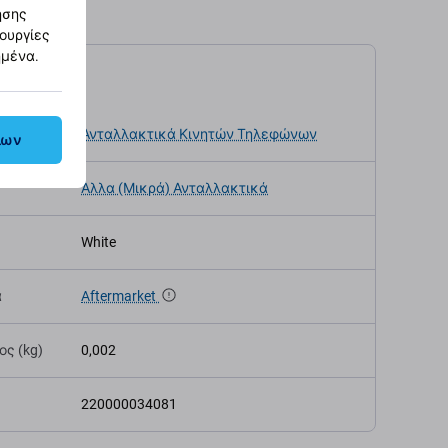
ησης
τουργίες
ημένα.
αγραφές
κευής
Ανταλλακτικά Κινητών Τηλεφώνων
λων
Άλλα (Μικρά) Ανταλλακτικά
White
α
Aftermarket
ς (kg)
0,002
220000034081