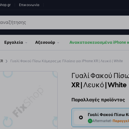
shop.gr
Επικοινωνία
Εργαλεία
Αξεσουάρ
Ανακατασκευασμένα iPhone κα
 XR
Γυαλί Φακού Πίσω Κάμερας με Πλαίσιο για iPhone XR | Λευκό | White
Γυαλί Φακού Πίσω
XR | Λευκό | White
Παραλλαγές προϊόντος
Γυαλί Φακού Πίσω Κά
Aftermarket
Παραγγε