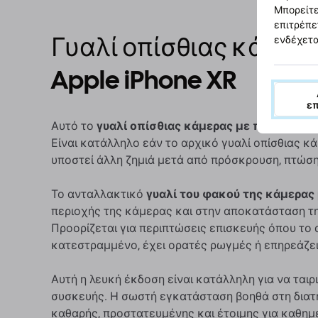
Μπορείτε
επιτρέπε
Γυαλί οπίσθιας κάμερα
ενδέχετα
Apple iPhone XR
ε
Αυτό το
γυαλί οπίσθιας κάμερας με πλαίσιο
είν
Είναι κατάλληλο εάν το αρχικό γυαλί οπίσθιας κά
υποστεί άλλη ζημιά μετά από πρόσκρουση, πτώση
Το ανταλλακτικό
γυαλί του φακού της κάμερας 
περιοχής της κάμερας και στην αποκατάσταση τ
Προορίζεται για περιπτώσεις επισκευής όπου το 
κατεστραμμένο, έχει ορατές ρωγμές ή επηρεάζε
Αυτή η λευκή έκδοση είναι κατάλληλη για να ταιρ
συσκευής. Η σωστή εγκατάσταση βοηθά στη διατ
καθαρής, προστατευμένης και έτοιμης για καθημ