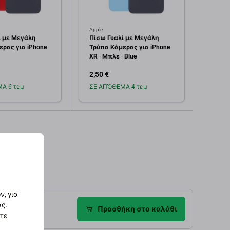
Apple
Apple
ί με Μεγάλη
Πίσω Γυαλί με Μεγάλη
Μπροσ
ρας για iPhone
Τρύπα Κάμερας για iPhone
OCA γ
XR | Μπλε | Blue
2,50 €
2,50 
Α 6 τεμ
ΣΕ ΑΠΌΘΕΜΑ 4 τεμ
Σε α
οσθήκη στο
Προσθήκη στο
καλάθι
καλάθι
, για
ας.
ροφές
Προσθήκη στο καλάθι
στε