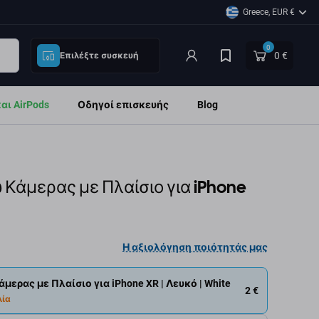
Greece, EUR €
0
0 €
Επιλέξτε συσκευή
ι AirPods
Οδηγοί επισκευής
Blog
 Κάμερας με Πλαίσιο για iPhone
Η αξιολόγηση ποιότητάς μας
μερας με Πλαίσιο για iPhone XR | Λευκό | White
2 €
λία