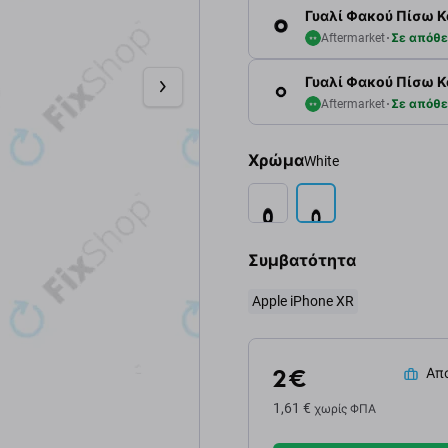
Γυαλί Φακού Πίσω Κά
Aftermarket
Σε απόθ
Γυαλί Φακού Πίσω Κά
Aftermarket
Σε απόθ
Χρώμα
White
Συμβατότητα
Apple iPhone XR
2 €
Απο
1,61 €
χωρίς ΦΠΑ