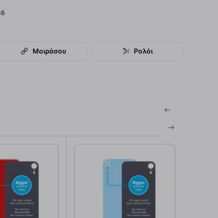
46
Μοιράσου
Ρολόι