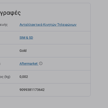
αγραφές
κευής
Ανταλλακτικά Κινητών Τηλεφώνων
SIM & SD
Gold
α
Aftermarket
ς (kg)
0,002
9099381173642