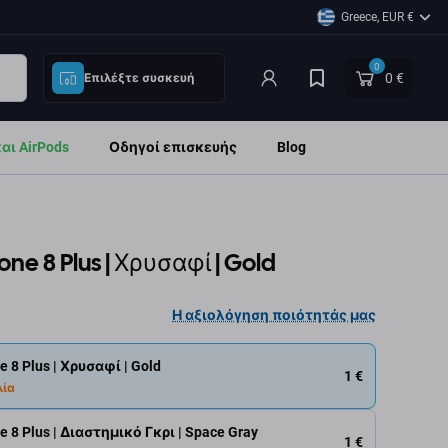
Greece, EUR €
0
0 €
Επιλέξτε συσκευή
ι AirPods
Οδηγοί επισκευής
Blog
one 8 Plus | Χρυσαφί | Gold
Η αξιολόγηση ποιότητάς μας
 8 Plus | Χρυσαφί | Gold
1 €
λία
 8 Plus | Διαστημικό Γκρι | Space Gray
1 €