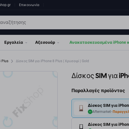
shop.gr
Επικοινωνία
Εργαλεία
Αξεσουάρ
Ανακατασκευασμένα iPhone κα
8 Plus
Δίσκος SIM για iPhone 8 Plus | Χρυσαφί | Gold
Δίσκος SIM για iPh
Παραλλαγές προϊόντος
Δίσκος SIM για iPhone
Aftermarket
Παραγγε
Δίσκος SIM για iPhone