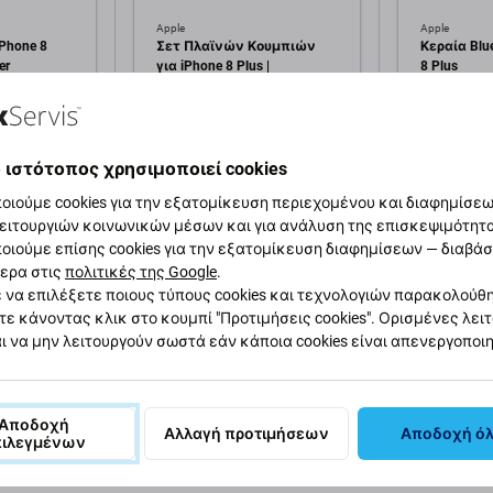
Apple
Apple
iPhone 8
Σετ Πλαϊνών Κουμπιών
Κεραία Blue
er
για iPhone 8 Plus |
8 Plus
Λειτουργίας + Έντασης +
Σίγασης | Gold
1,00 €
1,00 €
εμ
ΣΕ ΑΠΌΘΕΜΑ 1 τεμ
ΣΕ ΑΠΌΘΕΜ
 ιστότοπος χρησιμοποιεί cookies
οιούμε cookies για την εξατομίκευση περιεχομένου και διαφημίσεων
κη στο
Προσθήκη στο
Πρ
ειτουργιών κοινωνικών μέσων και για ανάλυση της επισκεψιμότητ
άθι
καλάθι
οιούμε επίσης cookies για την εξατομίκευση διαφημίσεων — διαβά
ερα στις
πολιτικές της Google
.
 να επιλέξετε ποιους τύπους cookies και τεχνολογιών παρακολούθ
τε κάνοντας κλικ στο κουμπί "Προτιμήσεις cookies". Ορισμένες λει
ι να μην λειτουργούν σωστά εάν κάποια cookies είναι απενεργοποι
αφή και προδιαγραφές
Ποιότητα
Αποστολές και επιστ
Αποδοχή
Αλλαγή προτιμήσεων
Αποδοχή ό
πιλεγμένων