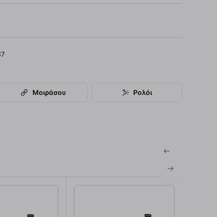
87
Μοιράσου
Ρολόι