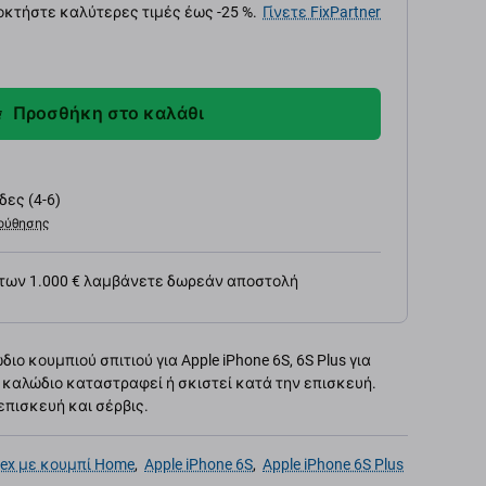
κτήστε καλύτερες τιμές έως -25 %.
Γίνετε FixPartner
Προσθήκη στο καλάθι
ες (4-6)
ούθησης
 των 1.000 € λαμβάνετε δωρεάν αποστολή
 κουμπιού σπιτιού για Apple iPhone 6S, 6S Plus για
 καλώδιο καταστραφεί ή σκιστεί κατά την επισκευή.
επισκευή και σέρβις.
lex με κουμπί Home
,
Apple iPhone 6S
,
Apple iPhone 6S Plus