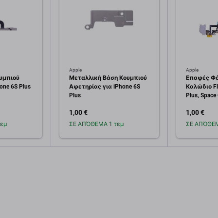
Apple
Apple
ουμπιού
Μεταλλική Βάση Κουμπιού
Επαφές Φό
one 6S Plus
Αφετηρίας για iPhone 6S
Καλώδιο Fl
Plus
Plus, Space
1,00 €
1,00 €
εμ
ΣΕ ΑΠΌΘΕΜΑ 1 τεμ
ΣΕ ΑΠΌΘΕΜ
κη στο
Προσθήκη στο
Πρ
άθι
καλάθι