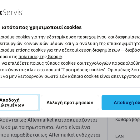
αφή και προδιαγραφές
Ποιότητα
Αποστολές και επιστ
 ιστότοπος χρησιμοποιεί cookies
οιούμε cookies για την εξατομίκευση περιεχομένου και διαφημίσεων
υμπιού Home για
ειτουργιών κοινωνικών μέσων και για ανάλυση της επισκεψιμότητ
οιούμε επίσης cookies για την εξατομίκευση διαφημίσεων — διαβά
Προδι
ερα στις
πολιτικές της Google
.
 να επιλέξετε ποιους τύπους cookies και τεχνολογιών παρακολούθ
Τύπος συσ
τε κάνοντας κλικ στο κουμπί "Προτιμήσεις cookies". Ορισμένες λει
ι να μην λειτουργούν σωστά εάν κάποια cookies είναι απενεργοποι
Phone 6S έχει υποστεί ζημιά, αυτό είναι το
Κατηγορία
 συσκευή σας σε λειτουργία.
Αποδοχή
Αλλαγή προτιμήσεων
Αποδοχή ό
Πρωτοτυπί
πιλεγμένων
λούνται ως Aftermarket κατασκευάζονται
Καθαρό βάρο
λικά με τα πρωτότυπα. Αυτό είναι ένα
που παραδίδεται ως Aftermarket ενδέχεται
EAN