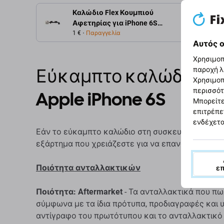
Καλώδιο Flex Κουμπιού
Περιγρ
Αφετηρίας για iPhone 6S |
6S Plus
1 €
Παραγγελία
Αυτός ο
Χρησιμοπ
Εύκαμπτο καλώδιο κο
παροχή λ
Χρησιμοπ
περισσότ
Apple iPhone 6S
Μπορείτε
επιτρέπε
ενδέχετα
Εάν το εύκαμπτο καλώδιο στη συσκευή σας Apple i
εξάρτημα που χρειάζεστε για να επαναφέρετε τη
Ποιότητα ανταλλακτικών
ε
Ποιότητα: Aftermarket
- Τα ανταλλακτικά που πω
σύμφωνα με τα ίδια πρότυπα, προδιαγραφές και υ
αντίγραφο του πρωτότυπου και το ανταλλακτικό 