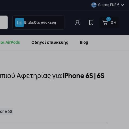
Greece, EUR €
0
0 €
Επιλέξτε συσκευή
ι AirPods
Οδηγοί επισκευής
Blog
πιού Αφετηρίας για iPhone 6S | 6S
hone 6S