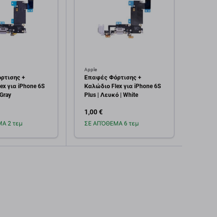
Apple
Apple
ρτισης +
Επαφές Φόρτισης +
Καλώ
ex για iPhone 6S
Καλώδιο Flex για iPhone 6S
Φόρτι
 Gray
Plus | Λευκό | White
1,00 €
1,00 
Α 2 τεμ
ΣΕ ΑΠΌΘΕΜΑ 6 τεμ
Σε α
οσθήκη στο
Προσθήκη στο
καλάθι
καλάθι