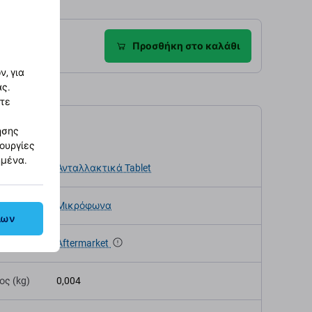
ροφές
Προσθήκη στο καλάθι
, για
ας.
στε
αγραφές
ησης
τουργίες
ημένα.
κευής
Ανταλλακτικά Tablet
Μικρόφωνα
λων
α
Aftermarket
ς (kg)
0,004