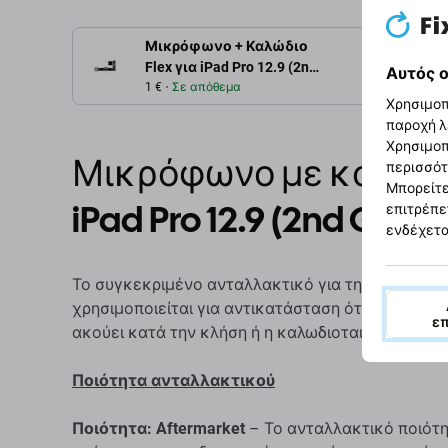
Μικρόφωνο + Καλώδιο
Περιγρ
Flex για iPad Pro 12.9 (2nd
Αυτός ο
Gen 2017)
1 €
Σε απόθεμα
Χρησιμοπ
παροχή λ
Χρησιμοπ
Μικρόφωνο με καλωδιο
περισσότ
Μπορείτε
iPad Pro 12.9 (2nd Gen 2
επιτρέπε
ενδέχετα
Το συγκεκριμένο ανταλλακτικό για τη συσκευή App
χρησιμοποιείται για αντικατάσταση όταν το μικρ
ε
ακούει κατά την κλήση ή η καλωδιοταινία έχει υπ
Ποιότητα ανταλλακτικού
Ποιότητα: Aftermarket
– Το ανταλλακτικό ποιότη