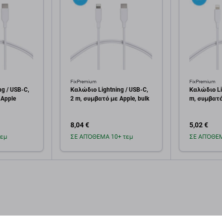
FixPremium
FixPremium
g / USB-C,
Καλώδιο Lightning / USB-C,
Καλώδιο Lig
 Apple
2 m, συμβατό με Apple, bulk
m, συμβατό 
8,04 €
5,02 €
εμ
ΣΕ ΑΠΌΘΕΜΑ 10+ τεμ
ΣΕ ΑΠΌΘΕΜ
κη στο
Προσθήκη στο
Πρ
άθι
καλάθι