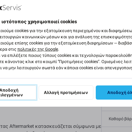
αφή και προδιαγραφές
Ποιότητα
Αποστολές και επιστ
 ιστότοπος χρησιμοποιεί cookies
οιούμε cookies για την εξατομίκευση περιεχομένου και διαφημίσεων
ειτουργιών κοινωνικών μέσων και για ανάλυση της επισκεψιμότητ
οιούμε επίσης cookies για την εξατομίκευση διαφημίσεων — διαβά
ταινία για Apple
ερα στις
πολιτικές της Google
.
Προδι
 να επιλέξετε ποιους τύπους cookies και τεχνολογιών παρακολούθ
017)
τε κάνοντας κλικ στο κουμπί "Προτιμήσεις cookies". Ορισμένες λει
ι να μην λειτουργούν σωστά εάν κάποια cookies είναι απενεργοποι
Τύπος συσ
le iPad Pro 12.9 (2nd Gen 2017)
Κατηγορία
Αποδοχή
όφωνο δεν λειτουργεί, ο συνομιλητής δεν σας
Αλλαγή προτιμήσεων
Αποδοχή ό
πιλεγμένων
οστεί ζημιά.
Πρωτοτυπί
Καθαρό βάρο
τας Aftermarket κατασκευάζεται σύμφωνα με