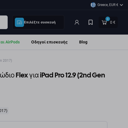
Greece, EUR €
0
0 €
Επιλέξτε συσκευή
ι AirPods
Οδηγοί επισκευής
Blog
n 2017)
ιο Flex για iPad Pro 12.9 (2nd Gen
017)