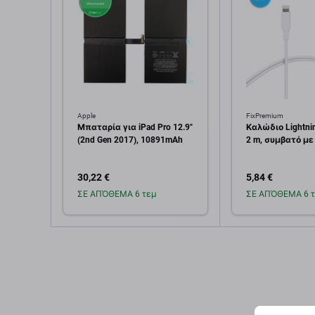
Apple
FixPremium
Μπαταρία για iPad Pro 12.9"
Καλώδιο Lightnin
(2nd Gen 2017), 10891mAh
2 m, συμβατό με
30,22 €
5,84 €
ΣΕ ΑΠΌΘΕΜΑ 6 τεμ
ΣΕ ΑΠΌΘΕΜΑ 6 τ
Προσθήκη στο
Προσθή
καλάθι
καλ