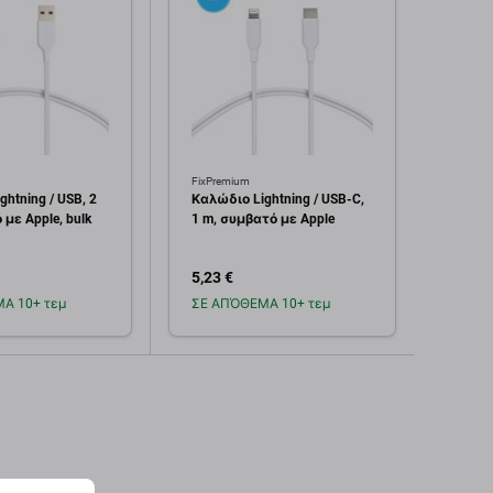
FixPremium
FixPre
htning / USB, 2
Καλώδιο Lightning / USB-C,
Καλώδ
με Apple, bulk
1 m, συμβατό με Apple
m, συ
5,23 €
6,04 
Α 10+ τεμ
ΣΕ ΑΠΌΘΕΜΑ 10+ τεμ
Σε α
οσθήκη στο
Προσθήκη στο
καλάθι
καλάθι