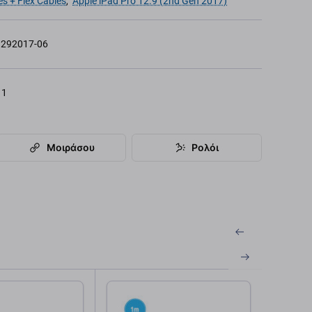
s + Flex Cables
,
Apple iPad Pro 12.9 (2nd Gen 2017)
292017-06
11
Μοιράσου
Ρολόι