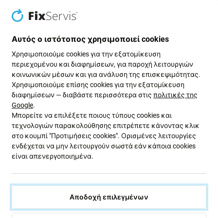
iPad Pro 12.9 (1st Gen 2015)
Εάν έχετε κατεστραμμένο εύκαμπτο καλώδιο στη
Αυτός ο ιστότοπος χρησιμοποιεί cookies
συσκευή σας Apple iPad Pro 12.9 (1st Gen 2015) , αυτό
Χρησιμοποιούμε cookies για την εξατομίκευση
είναι το εξάρτημα που χρειάζεστε για να
περιεχομένου και διαφημίσεων, για παροχή λειτουργιών
επαναφέρετε τη συσκευή σας σε πλήρη λειτουργία.
κοινωνικών μέσων και για ανάλυση της επισκεψιμότητας.
Χρησιμοποιούμε επίσης cookies για την εξατομίκευση
Ποιότητα ανταλλακτικών
διαφημίσεων — διαβάστε περισσότερα στις
πολιτικές της
Google
.
Ποιότητα: Aftermarket
- Τα ανταλλακτικά που
Μπορείτε να επιλέξετε ποιους τύπους cookies και
πωλούνται ως Aftermarket κατασκευάζονται
τεχνολογιών παρακολούθησης επιτρέπετε κάνοντας κλικ
στο κουμπί "Προτιμήσεις cookies". Ορισμένες λειτουργίες
σύμφωνα με τα ίδια πρότυπα, προδιαγραφές και
ενδέχεται να μην λειτουργούν σωστά εάν κάποια cookies
υλικά με τα πρωτότυπα. Αυτό είναι ένα αντίγραφο
είναι απενεργοποιημένα.
του πρωτότυπου και το ανταλλακτικό που
παραδίδεται ως Aftermarket ενδέχεται (σε ​​σπάνιες
περιπτώσεις) να έχει ελάχιστες διακυμάνσεις στη
λειτουργικότητα, την ποιότητα ή την εμφάνιση. Για να
Αποδοχή επιλεγμένων
μάθετε περισσότερα σχετικά με την ποιότητα,