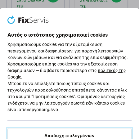
ΣΕ ΑΠΌΘΕΜΑ 2
ΣΕ ΑΠΌΘΕΜΑ 2
τεμ
τεμ
Αυτός ο ιστότοπος χρησιμοποιεί cookies
Χρησιμοποιούμε cookies για την εξατομίκευση
περιεχομένου και διαφημίσεων, για παροχή λειτουργιών
κοινωνικών μέσων και για ανάλυση της επισκεψιμότητας.
Χρησιμοποιούμε επίσης cookies για την εξατομίκευση
Περιγραφή και προδιαγραφές
Ποιότητα
Αποστολές και επι
διαφημίσεων — διαβάστε περισσότερα στις
πολιτικές της
Google
.
Μπορείτε να επιλέξετε ποιους τύπους cookies και
τεχνολογιών παρακολούθησης επιτρέπετε κάνοντας κλικ
Οθόνη LCD + γυαλί αφής για Apple
στο κουμπί "Προτιμήσεις cookies". Ορισμένες λειτουργίες
iPad Pro 10.5 (2017)
ενδέχεται να μην λειτουργούν σωστά εάν κάποια cookies
είναι απενεργοποιημένα.
Εάν έχετε κατεστραμμένη οθόνη LCD ή γυαλί αφής
στο Apple iPad Pro 10.5 (2017) , αυτό είναι το μέρος
που χρειάζεστε για να κάνετε τη συσκευή σας
Αποδοχή επιλεγμένων