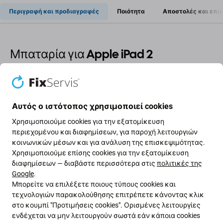
Περιγραφή και προδιαγραφές
Ποιότητα
Αποστολές και επι
Μπαταρία για Apple iPad 2
Εάν η μπαταρία στο Apple iPad 2 έχει φουσκώσει ή
έχει χάσει χωρητικότητα, πρέπει να αντικατασταθεί.
Αυτός ο ιστότοπος χρησιμοποιεί cookies
Πότε πρέπει να αντικαταστήσετε την μπαταρία;
Χρησιμοποιούμε cookies για την εξατομίκευση
περιεχομένου και διαφημίσεων, για παροχή λειτουργιών
η μπαταρία είναι φουσκωμένη
κοινωνικών μέσων και για ανάλυση της επισκεψιμότητας.
Χρησιμοποιούμε επίσης cookies για την εξατομίκευση
η συσκευή αποφορτίζεται γρήγορα
διαφημίσεων — διαβάστε περισσότερα στις
πολιτικές της
η συσκευή υπερθερμαίνεται
Google
.
η συσκευή δεν μπορεί να φορτιστεί στο 100%
Μπορείτε να επιλέξετε ποιους τύπους cookies και
τεχνολογιών παρακολούθησης επιτρέπετε κάνοντας κλικ
η συσκευή δεν υποδεικνύει σωστά την
στο κουμπί "Προτιμήσεις cookies". Ορισμένες λειτουργίες
κατάσταση της μπαταρίας
ενδέχεται να μην λειτουργούν σωστά εάν κάποια cookies