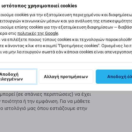
Προδι
 ιστότοπος χρησιμοποιεί cookies
οιούμε cookies για την εξατομίκευση περιεχομένου και διαφημίσεων
Τύπος συσ
ειτουργιών κοινωνικών μέσων και για ανάλυση της επισκεψιμότητ
οιούμε επίσης cookies για την εξατομίκευση διαφημίσεων — διαβά
 δεν μπορεί να σας ακούσει κατά τη διάρκεια
ερα στις
πολιτικές της Google
.
Κατηγορία
τι η Apple Watch 1 42 mm έχει κατεστραμμένο
 να επιλέξετε ποιους τύπους cookies και τεχνολογιών παρακολούθ
εστε
για να είναι ξανά λειτουργική και χωρίς
τε κάνοντας κλικ στο κουμπί "Προτιμήσεις cookies". Ορισμένες λει
Πρωτοτυπί
ι να μην λειτουργούν σωστά εάν κάποια cookies είναι απενεργοποι
Καθαρό βάρο
Αποδοχή
Αλλαγή προτιμήσεων
Αποδοχή ό
πιλεγμένων
είται ως Aftermarket κατασκευάζεται με τα
EAN
ιο. Αυτό είναι αντίγραφο του πρωτοτύπου και
μπορεί (σε σπάνιες περιπτώσεις) να έχει
 ποιότητα ή την εμφάνιση. Για να μάθετε
το ιστολόγιό μας όπου εστιάζουμε στην