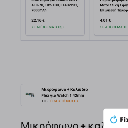
Μπαταρία για Lenovo TAB 2,
Περιστρεφόμεν
A10-70, TB2-X30, L14D2P31,
Μεταλλική Σφιγ
7000mAh
Επισκευή Τηλε
Εύρος 15mm
22,16 €
4,01 €
ΣΕ ΑΠΌΘΕΜΑ 3 τεμ
ΣΕ ΑΠΌΘΕΜΑ 10+
Προσθήκη στο
Προσθή
καλάθι
καλ
Μικρόφωνο + Καλώδιο
Flex για Watch 1 42mm
1 €
ΤΈΛΟΣ ΠΏΛΗΣΗΣ
Μικρόφωνο + καλώδιο 