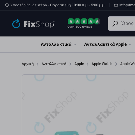
Παράβλεψη στο κύριο περιεχόμενο
Υποστήριξη: Δευτέρα - Παρασκευή 10:00 π.μ. - 5:00 μ.μ.
info@fix-
Over
1000
reviews
Ανταλλακτικά
Ανταλλακτικά Apple
Αρχική
Ανταλλακτικά
Apple
Apple Watch
Apple W