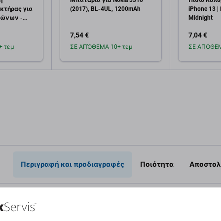
η
Μπαταρία για Nokia 3310
Πίσω Κάλυ
κτήρας για
(2017), BL-4UL, 1200mAh
iPhone 13 
φώνων -
Midnight
7,54 €
7,04 €
 τεμ
ΣΕ ΑΠΌΘΕΜΑ 10+ τεμ
ΣΕ ΑΠΌΘΕΜ
κη στο
Προσθήκη στο
Πρ
άθι
καλάθι
Περιγραφή και προδιαγραφές
Ποιότητα
Αποστολ
Flex για Apple