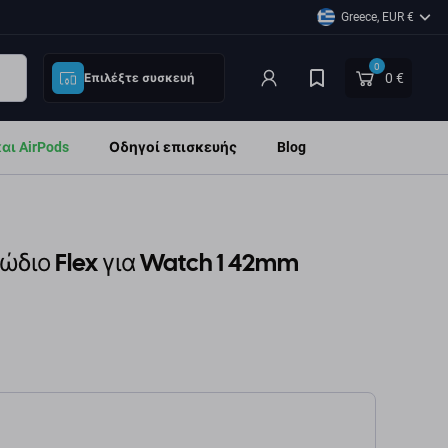
Greece, EUR €
0
0 €
Επιλέξτε συσκευή
ι AirPods
Οδηγοί επισκευής
Blog
διο Flex για Watch 1 42mm