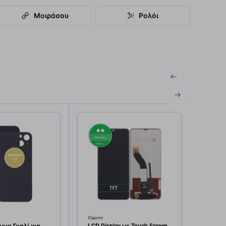
Μοιράσου
Ρολόι
Xiaomi
Xiaomi