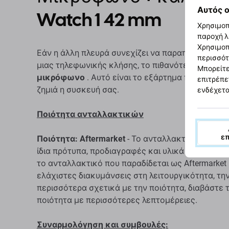
Αυτός ο
Watch 1 42 mm
Χρησιμοπ
παροχή λ
Χρησιμοπ
Εάν η άλλη πλευρά συνεχίζει να παραπονιέται ότι
περισσότ
μιας τηλεφωνικής κλήσης, το πιθανότερο είναι ό
Μπορείτε
μικρόφωνο
. Αυτό είναι το εξάρτημα που
χρειάζ
επιτρέπε
ζημιά η συσκευή σας.
ενδέχετα
Ποιότητα ανταλλακτικών
ε
Ποιότητα: Aftermarket
- Το ανταλλακτικό που πωλ
ίδια πρότυπα, προδιαγραφές και υλικά με το γνήσ
το ανταλλακτικό που παραδίδεται ως Aftermarket 
ελάχιστες διακυμάνσεις στη λειτουργικότητα, την
περισσότερα σχετικά με την ποιότητα, διαβάστε 
ποιότητα με περισσότερες λεπτομέρειες.
Συναρμολόγηση και συμβουλές: