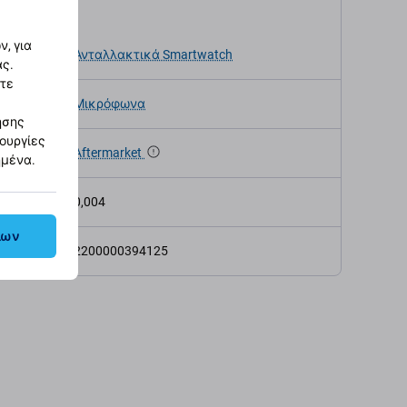
αγραφές
, για
κευής
Ανταλλακτικά Smartwatch
ας.
στε
Μικρόφωνα
ησης
τουργίες
α
Aftermarket
ημένα.
ς (kg)
0,004
λων
2200000394125