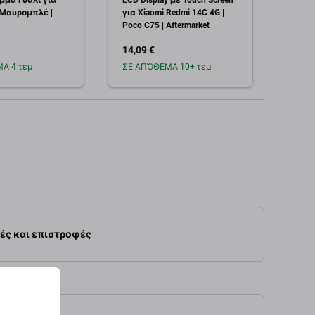
μμα Γυαλί για
LCD Display με Touch Screen
Οθόνη
| Μαυρομπλέ |
για Xiaomi Redmi 14C 4G |
Xiaom
Poco C75 | Aftermarket
Afterm
14,09 €
16,11
Α 4 τεμ
ΣΕ ΑΠΌΘΕΜΑ 10+ τεμ
Σε α
οσθήκη στο
Προσθήκη στο
καλάθι
καλάθι
ές και επιστροφές