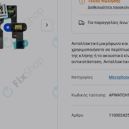
Τέλος πώλησης
Διαθεσιμότητα παρακολ
Για παραγγελίες άνω
Ανταλλακτικό μικρόφωνο και κ
χρησιμοποιήσετε σε περίπτωσ
της κλήσης ή το ακουστικό ε
αντικατάσταση. Ανταλλακτικό
Κατηγορίες
Microphone
Κωδικός ταύτισης
APWATCH1
Άρθρο
11000242