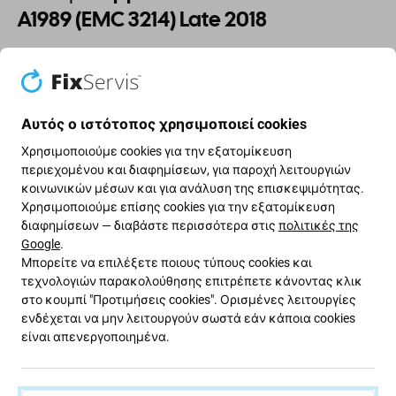
A1989 (EMC 3214) Late 2018
Εάν χάσετε ή καταστρέψετε τη βίδα κατά τη
συναρμολόγηση ή την αποσυναρμολόγηση του Apple
MacBook Pro Touch 13 A1989 (EMC 3214) Late 2018 ,
Αυτός ο ιστότοπος χρησιμοποιεί cookies
αυτό είναι το εξάρτημα που χρειάζεστε για να
Χρησιμοποιούμε cookies για την εξατομίκευση
κάνετε τη συσκευή σας να λειτουργήσει ξανά.
περιεχομένου και διαφημίσεων, για παροχή λειτουργιών
κοινωνικών μέσων και για ανάλυση της επισκεψιμότητας.
Ποιότητα ανταλλακτικών
Χρησιμοποιούμε επίσης cookies για την εξατομίκευση
διαφημίσεων — διαβάστε περισσότερα στις
πολιτικές της
Ποιότητα: Aftermarket
- Τα ανταλλακτικά που
Google
.
πωλούνται ως Aftermarket κατασκευάζονται με τα
Μπορείτε να επιλέξετε ποιους τύπους cookies και
ίδια πρότυπα, προδιαγραφές και υλικά με το γνήσιο.
τεχνολογιών παρακολούθησης επιτρέπετε κάνοντας κλικ
στο κουμπί "Προτιμήσεις cookies". Ορισμένες λειτουργίες
Αυτό είναι αντίγραφο του πρωτοτύπου και το
ενδέχεται να μην λειτουργούν σωστά εάν κάποια cookies
ανταλλακτικό που παραδίδεται ως Aftermarket μπορεί
είναι απενεργοποιημένα.
(σε σπάνιες περιπτώσεις) να έχει ελάχιστες
διακυμάνσεις στη λειτουργικότητα, την ποιότητα ή
την εμφάνιση. Για να μάθετε περισσότερα σχετικά με