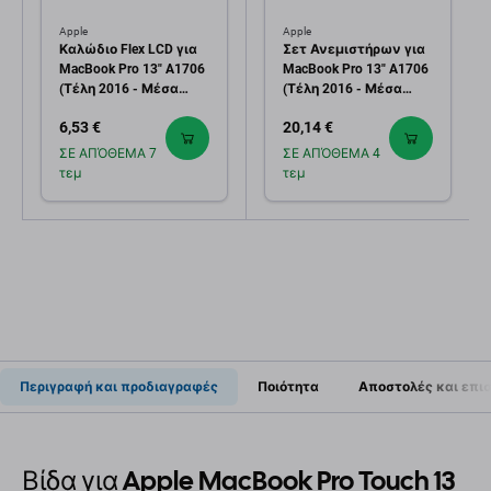
Apple
Apple
Καλώδιο Flex LCD για
Σετ Ανεμιστήρων για
MacBook Pro 13" A1706
MacBook Pro 13" A1706
(Τέλη 2016 - Μέσα
(Τέλη 2016 - Μέσα
2017) | A1989 (2018 -
2017) | A1989 (2018 -
6,53 €
20,14 €
2019) | A2251 (2020)
2019) | Αριστερός +
Δεξιός
ΣΕ ΑΠΌΘΕΜΑ 7
ΣΕ ΑΠΌΘΕΜΑ 4
τεμ
τεμ
Περιγραφή και προδιαγραφές
Ποιότητα
Αποστολές και επι
Βίδα για Apple MacBook Pro Touch 13