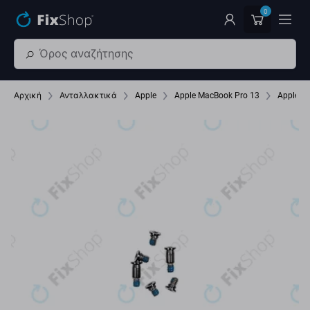
Παράβλεψη στο κύριο περιεχόμενο
0
Αρχική
Ανταλλακτικά
Apple
Apple MacBook Pro 13
Apple M