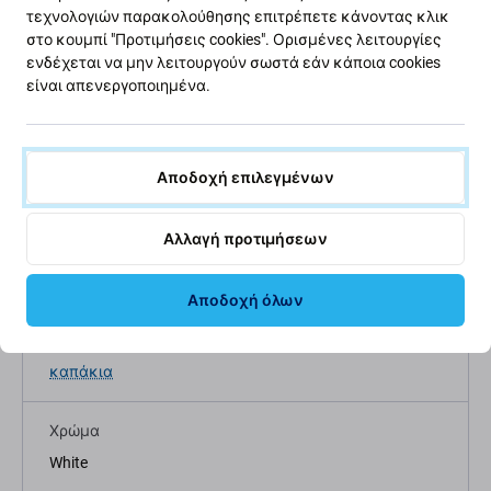
τεχνολογιών παρακολούθησης επιτρέπετε κάνοντας κλικ
Περιγραφή και προδιαγραφές
Ποιότητα
Αποστολές και επι
στο κουμπί "Προτιμήσεις cookies". Ορισμένες λειτουργίες
ενδέχεται να μην λειτουργούν σωστά εάν κάποια cookies
είναι απενεργοποιημένα.
Αποδοχή επιλεγμένων
Προδιαγραφές
Αλλαγή προτιμήσεων
Τύπος συσκευής
Ανταλλακτικά ηλεκτρικών σκούτερ
Αποδοχή όλων
Κατηγορία
καπάκια
Χρώμα
White