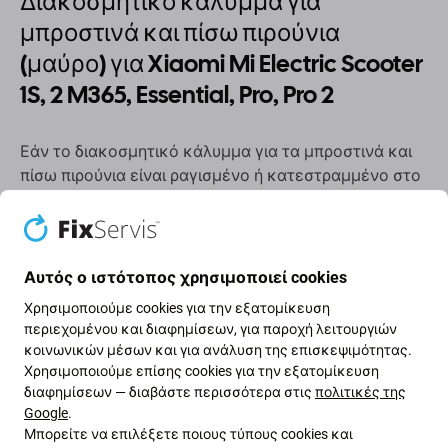
Διακοσμητικό κάλυμμα για
μπροστινά και πίσω πιρούνια
(μαύρο) για Xiaomi Mi Electric Scooter
1S, 2 M365, Essential, Pro, Pro 2
Εάν το διακοσμητικό κάλυμμα για τα μπροστινά και
πίσω πιρούνια είναι ραγισμένο ή κατεστραμμένο στο
Xiaomi Mi Electric Scooter 1S, 2 M365, Essential, Pro, Pro
2 σας, αυτό είναι το εξάρτημα που χρειάζεστε για να
αποκαταστήσετε την εμφάνιση και τη
λειτουργικότητα της συσκευής σας.
Αυτός ο ιστότοπος χρησιμοποιεί cookies
Χρησιμοποιούμε cookies για την εξατομίκευση
Ποιότητα ανταλλακτικών
περιεχομένου και διαφημίσεων, για παροχή λειτουργιών
κοινωνικών μέσων και για ανάλυση της επισκεψιμότητας.
Το γνήσιο ανταλλακτικό Service Pack
είναι ένα
Χρησιμοποιούμε επίσης cookies για την εξατομίκευση
γνήσιο ανταλλακτικό, δηλαδή παρέχεται από τον
διαφημίσεων — διαβάστε περισσότερα στις
πολιτικές της
Google
.
κατασκευαστή εξοπλισμού Xiaomi. Το ανταλλακτικό
Μπορείτε να επιλέξετε ποιους τύπους cookies και
είναι της υψηλότερης δυνατής ποιότητας στην αγορά