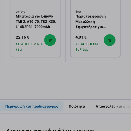
Lenovo
Best
Μπαταρία για Lenovo
Περιστρεφόμενη
TAB 2, A10-70, TB2-X30,
Μεταλλική
L14D2P31, 7000mAh
Σφιγκτήρας για
Επισκευή Τηλεφώνων
22,16 €
4,01 €
- Εύρος 15mm
ΣΕ ΑΠΌΘΕΜΑ 3
ΣΕ ΑΠΌΘΕΜΑ
τεμ
10+ τεμ
Περιγραφή και προδιαγραφές
Ποιότητα
Αποστολές και επι