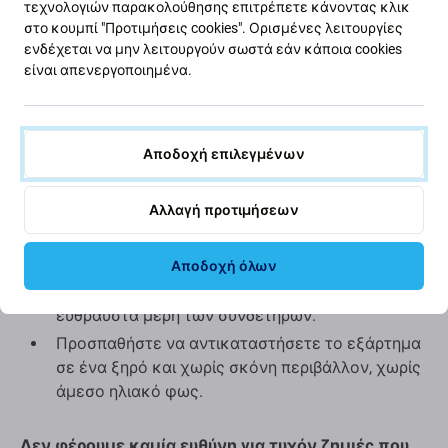
τεχνολογιών παρακολούθησης επιτρέπετε κάνοντας κλικ
και είναι 100% πανομοιότυπο με αυτό που υπάρχει
στο κουμπί "Προτιμήσεις cookies". Ορισμένες λειτουργίες
στη συσκευή από το εργοστάσιο.
ενδέχεται να μην λειτουργούν σωστά εάν κάποια cookies
είναι απενεργοποιημένα.
Συμβουλές πριν από την αντικατάσταση:
Η αντικατάσταση εξαρτημάτων πρέπει να
Αποδοχή επιλεγμένων
πραγματοποιείται από εξειδικευμένο άτομο.
Για την αντικατάσταση απαιτούνται ειδικά
Αλλαγή προτιμήσεων
εργαλεία.
Ελέγξτε τη λειτουργικότητα του εξαρτήματος
πριν από την αντικατάσταση.
Αποδοχή όλων
Κατά την αντικατάσταση, δώστε προσοχή στα
εύθραυστα μέρη των συνδετήρων.
Προσπαθήστε να αντικαταστήσετε το εξάρτημα
σε ένα ξηρό και χωρίς σκόνη περιβάλλον, χωρίς
άμεσο ηλιακό φως.
Δεν φέρουμε καμία ευθύνη για τυχόν ζημιές που