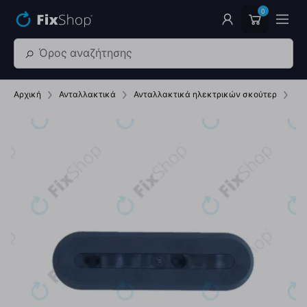
Παράβλεψη στο κύριο περιεχόμενο
0
Αρχική
Ανταλλακτικά
Ανταλλακτικά ηλεκτρικών σκούτερ
κα