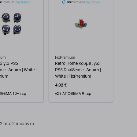
ium
FixPremium
ά για PS5
Retro Home Κουμπί για
se | Λευκό | White |
PS5 DualSense | Λευκό |
mium
White | FixPremium
4,02 €
ΌΘΕΜΑ 10+ τεμ
ΣΕ ΑΠΌΘΕΜΑ 9 τεμ
θήκη στο καλάθι
Προσθήκη στο καλάθι
2 από 2 προϊόντα