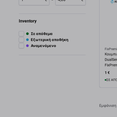
Inventory
Σε απόθεμα
Εξωτερική αποθήκη
Αναμενόμενο
FixPrem
Κουμπι
DualSen
FixPre
1 €
ΣΕ ΑΠ
Προσ
Εμφάνιση