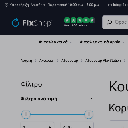
Παράβλεψη στο κύριο περιεχόμενο
Υποστήριξη: Δευτέρα - Παρασκευή 10:00 π.μ. - 5:00 μ.μ.
info@fix-
Over
1000
reviews
Ανταλλακτικά
Ανταλλακτικά Apple
Αρχική
Axesouár
Αξεσουάρ
Αξεσουάρ PlayStation
Κο
Φίλτρο
Φίλτρο ανά τιμή
Κορ
-
€
€