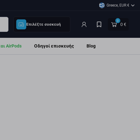
Greece, EUR €
0
0 €
Επιλέξτε συσκευή
ι AirPods
Οδηγοί επισκευής
Blog