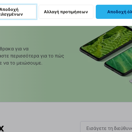
Αποδοχή
Αλλαγή προτιμήσεων
Αποδοχή ό
πιλεγμένων
θρακα για να
στε περισσότερα για το πώς
ε να το μειώσουμε.
x