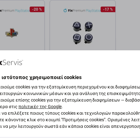
-20 %
-17 %
ium
FixPremium
Home Κουμπί για
Κουμπιά για PS5
 ιστότοπος χρησιμοποιεί cookies
lSense | Λευκό |
DualSense | Λευκό | White |
 FixPremium
FixPremium
οιούμε cookies για την εξατομίκευση περιεχομένου και διαφημίσεων
ειτουργιών κοινωνικών μέσων και για ανάλυση της επισκεψιμότητ
1 €
5,02 €
1,20 €
οιούμε επίσης cookies για την εξατομίκευση διαφημίσεων — διαβά
ΌΘΕΜΑ 9 τεμ
ΣΕ ΑΠΌΘΕΜΑ 10+ τεμ
ερα στις
πολιτικές της Google
.
 να επιλέξετε ποιους τύπους cookies και τεχνολογιών παρακολούθ
τε κάνοντας κλικ στο κουμπί "Προτιμήσεις cookies". Ορισμένες λει
θήκη στο καλάθι
Προσθήκη στο καλάθι
ι να μην λειτουργούν σωστά εάν κάποια cookies είναι απενεργοποι