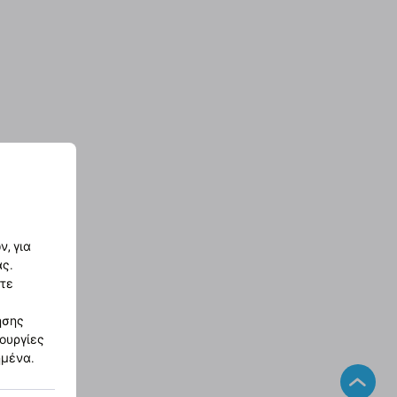
, για
ας.
στε
ησης
τουργίες
ημένα.