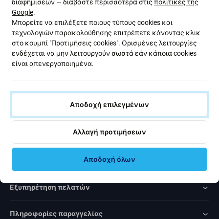
διαφημίσεων — διαβάστε περισσότερα στις
πολιτικές της
με εκπτώσεις και νέα από την προσφορά μας. Ταυτόχρονα,
Google
.
με την υποβολή αυτής της φόρμας, επιβεβαιώνω ότι είμαι
Μπορείτε να επιλέξετε ποιους τύπους cookies και
άνω των 16 ετών.
τεχνολογιών παρακολούθησης επιτρέπετε κάνοντας κλικ
στο κουμπί "Προτιμήσεις cookies". Ορισμένες λειτουργίες
ενδέχεται να μην λειτουργούν σωστά εάν κάποια cookies
Εγγραφή
είναι απενεργοποιημένα.
Συμφωνώ να λαμβάνω το ενημερωτικό δελτίο.
Αποδοχή επιλεγμένων
Αλλαγή προτιμήσεων
Rated Excellent
Αποδοχή όλων
Over
1000
reviews
Εξυπηρέτηση πελατών
Πληροφορίες παραγγελίας