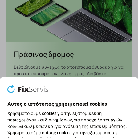
Πράσινος δρόμος
Βελτιώνουμε συνεχώς το αποτύπωμα άνθρακα για να
προστατεύσουμε τον πλανήτη μας. Διαβάστε
περισσότερα για το πώς προσαρμόζουμε τις
διαδικασίες μας ώστε να το μειώσουμε.
Μάθετε περισσότερα
Αυτός ο ιστότοπος χρησιμοποιεί cookies
Χρησιμοποιούμε cookies για την εξατομίκευση
περιεχομένου και διαφημίσεων, για παροχή λειτουργιών
Ενημερωτικό δελτίο Fix
κοινωνικών μέσων και για ανάλυση της επισκεψιμότητας.
Χρησιμοποιούμε επίσης cookies για την εξατομίκευση
Εγγραφείτε για να λαμβάνετε τακτικά πληροφορίες σχετικά