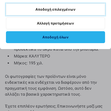
Ο σχεδιασμός του μοχλού είναι
Αποδοχή επιλεγμένων
προσαρμοσμένος ώστε να ταιριάζει στο κενό
μεταξύ της οθόνης και του πλαισίου ή μεταξύ
Αλλαγή προτιμήσεων
του πλαισίου και του καλύμματος της
μπαταρίας.
Εναλλακτικά, μπορεί να διευκολύνει την
Αποδοχή όλων
αντικατάσταση της μπαταρίας εισάγοντας
προσεκτικά το άκρο κάτω από την μπαταρία.
Μάρκα: ΚΑΛΥΤΕΡΟ
Μήκος: 195 χιλ.
Οι φωτογραφίες των προϊόντων είναι μόνο
ενδεικτικές και ενδέχεται να διαφέρουν από την
πραγματική τους εμφάνιση. Ωστόσο, αυτό δεν
αλλάζει τα βασικά χαρακτηριστικά τους.
Έχετε επιπλέον ερωτήσεις; Επικοινωνήστε μαζί μας