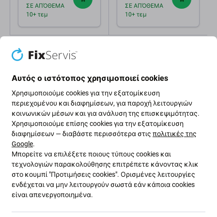
ΣΕ ΑΠΌΘΕΜΑ
ΣΕ ΑΠΌΘΕΜΑ
10+ τεμ
10+ τεμ
Αυτός ο ιστότοπος χρησιμοποιεί cookies
Χρησιμοποιούμε cookies για την εξατομίκευση
περιεχομένου και διαφημίσεων, για παροχή λειτουργιών
Περιγραφή και προδιαγραφές
Αποστολές και επιστροφές
κοινωνικών μέσων και για ανάλυση της επισκεψιμότητας.
Χρησιμοποιούμε επίσης cookies για την εξατομίκευση
διαφημίσεων — διαβάστε περισσότερα στις
πολιτικές της
Google
.
Καμπυλωτός πλαστικός λοστός για
Μπορείτε να επιλέξετε ποιους τύπους cookies και
συσκευές ανοίγματος BST-129B
τεχνολογιών παρακολούθησης επιτρέπετε κάνοντας κλικ
στο κουμπί "Προτιμήσεις cookies". Ορισμένες λειτουργίες
ενδέχεται να μην λειτουργούν σωστά εάν κάποια cookies
Ο κυρτός πλαστικός λοστός BEST έχει
είναι απενεργοποιημένα.
σχεδιαστεί για να διευκολύνει το άνοιγμα της
συσκευής.