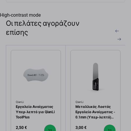
High-contrast mode
Οι πελάτες αγοράζουν
επίσης
QianLi
QianLi
Εργαλείο Ανοίγματος
Μεταλλικός Λοστός
Υπερ-λεπτό για QianLi
Εργαλείο Ανοίγματος -
ToolPlus
0.1mm (Υπερ-λεπτό)
για QianLi ToolPlus
2,50 €
3,00 €