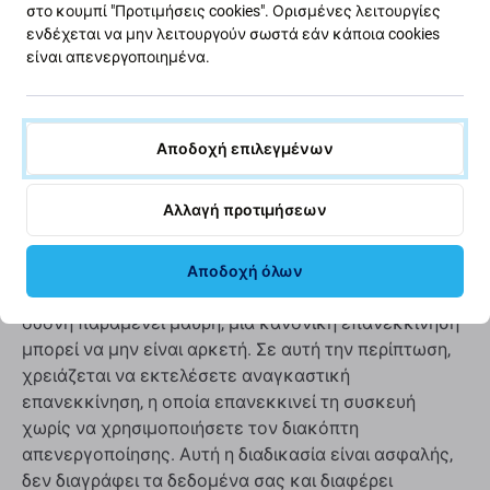
στο κουμπί "Προτιμήσεις cookies". Ορισμένες λειτουργίες
ενδέχεται να μην λειτουργούν σωστά εάν κάποια cookies
είναι απενεργοποιημένα.
Αποδοχή επιλεγμένων
Το iPhone δεν ενεργοποιείται ή η
Αλλαγή προτιμήσεων
οθόνη είναι μαύρη?
Αποδοχή όλων
Αν το iPhone σας δεν αποκρίνεται, έχει παγώσει ή η
οθόνη παραμένει μαύρη, μια κανονική επανεκκίνηση
μπορεί να μην είναι αρκετή. Σε αυτή την περίπτωση,
χρειάζεται να εκτελέσετε αναγκαστική
επανεκκίνηση, η οποία επανεκκινεί τη συσκευή
χωρίς να χρησιμοποιήσετε τον διακόπτη
απενεργοποίησης. Αυτή η διαδικασία είναι ασφαλής,
δεν διαγράφει τα δεδομένα σας και διαφέρει