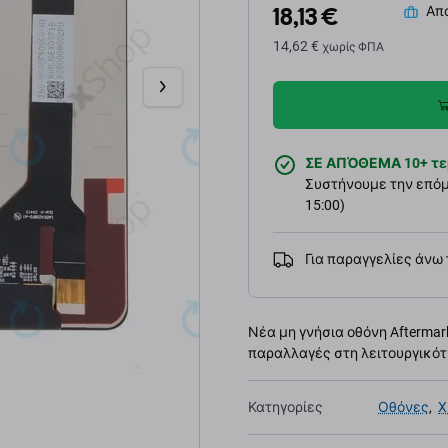
18,13 €
Απο
14,62 €
χωρίς ΦΠΑ
ΣΕ ΑΠΌΘΕΜΑ 10+ τε
Συστήνουμε την επόμε
15:00)
Για παραγγελίες άνω
Νέα μη γνήσια οθόνη Aftermark
παραλλαγές στη λειτουργικότη
Κατηγορίες
Οθόνες
,
X