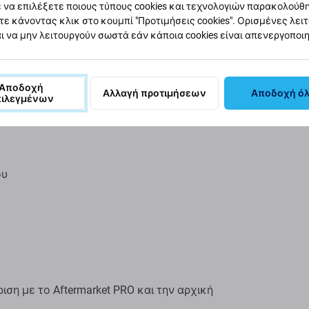
 να επιλέξετε ποιους τύπους cookies και τεχνολογιών παρακολούθ
τε κάνοντας κλικ στο κουμπί "Προτιμήσεις cookies". Ορισμένες λει
ι να μην λειτουργούν σωστά εάν κάποια cookies είναι απενεργοποι
Αποδοχή
Αλλαγή προτιμήσεων
Αποδοχή ό
πιλεγμένων
ου
η με το Aftermarket PRO και την αρχική