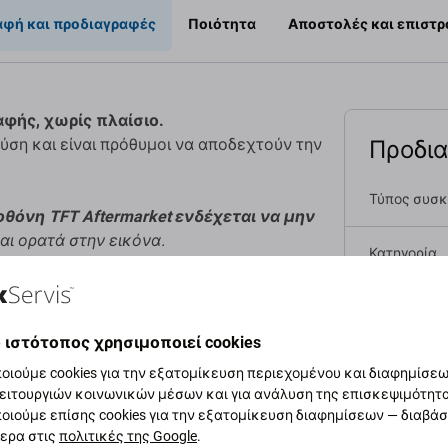
αφή και προδιαγραφές
Ποιότητα
Αποστολές και επιστ
αφής, χωρίς πλαίσιο.
Προδι
ύση και είναι πρόθυμοι να αποδεχτούν την
Τύπος συσ
οθόνη TFT Aftermarket ενδέχεται να μην
αι ορατά στην εικόνα.
Κατηγορία
Πρωτοτυπί
είας από τον κατασκευαστή του εξοπλισμού.
 ιστότοπος χρησιμοποιεί cookies
Καθαρό βάρο
οιότητα ή την εμφάνιση.
οιούμε cookies για την εξατομίκευση περιεχομένου και διαφημίσεων
ειτουργιών κοινωνικών μέσων και για ανάλυση της επισκεψιμότητ
EAN
οιούμε επίσης cookies για την εξατομίκευση διαφημίσεων — διαβά
αφέρονται παρακάτω συγκρίνονται με την
ερα στις
πολιτικές της Google
.