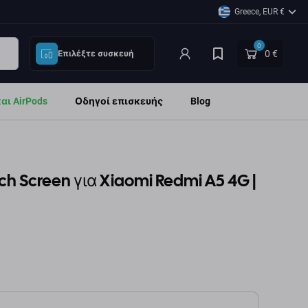
Greece, EUR €
0
0 €
Επιλέξτε συσκευή
ι AirPods
Οδηγοί επισκευής
Blog
ch Screen για Xiaomi Redmi A5 4G |