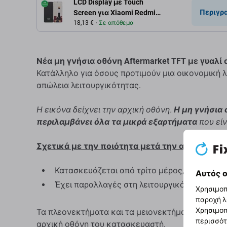
LCD Display με Touch
Περιγρ
Screen για Xiaomi Redmi
A5 4G | Aftermarket
18,13 €
Σε απόθεμα
Νέα μη γνήσια οθόνη Aftermarket TFT με γυαλί 
Κατάλληλο για όσους προτιμούν μια οικονομική λ
απώλεια λειτουργικότητας.
Η εικόνα δείχνει την αρχική οθόνη.
Η μη γνήσια 
περιλαμβάνει όλα τα μικρά εξαρτήματα
που είν
Σχετικά με την ποιότητα μετά την αγορά
Κατασκευάζεται από τρίτο μέρος, όχι απευθ
Αυτός ο
Έχει παραλλαγές στη λειτουργικότητα, την π
Χρησιμοπ
παροχή λ
Χρησιμοπ
Τα πλεονεκτήματα και τα μειονεκτήματα που αν
περισσότ
αρχική οθόνη του κατασκευαστή.