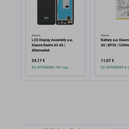
Xiaomi
Xiaomi
LCD Display Assembly για
Battery για Xiaom
Xiaomi Redmi A5 4G |
4G | BP5E | 5200
Aftermarket
24,17 €
11,07 €
ΣΕ ΑΠΌΘΕΜΑ 10+ τεμ
ΣΕ ΑΠΌΘΕΜΑ 6 τ
Προσθήκη στο
Προσθή
καλάθι
καλ