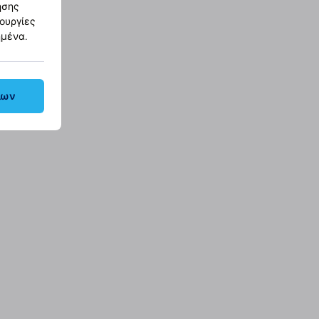
ησης
τουργίες
ημένα.
λων