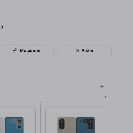
60
Μοιράσου
Ρολόι