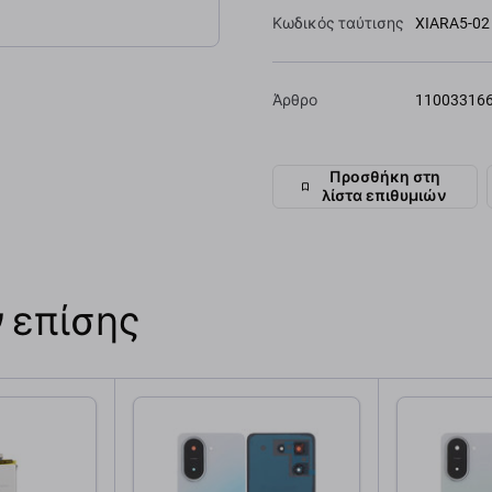
Κωδικός ταύτισης
XIARA5-02
Άρθρο
11003316
Προσθήκη στη
λίστα επιθυμιών
 επίσης