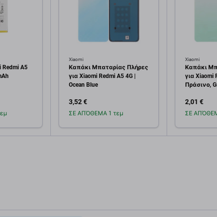
Xiaomi
Xiaomi
i Redmi A5
Καπάκι Μπαταρίας Πλήρες
Καπάκι Μπ
mAh
για Xiaomi Redmi A5 4G |
για Xiaomi 
Ocean Blue
Πράσινο, G
3,52 €
2,01 €
εμ
ΣΕ ΑΠΌΘΕΜΑ 1 τεμ
ΣΕ ΑΠΌΘΕΜ
κη στο
Προσθήκη στο
Πρ
άθι
καλάθι