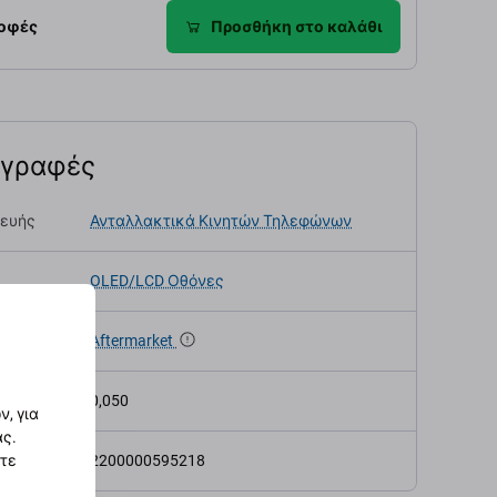
ροφές
Προσθήκη στο καλάθι
αγραφές
κευής
Ανταλλακτικά Κινητών Τηλεφώνων
OLED/LCD Οθόνες
α
Aftermarket
ς (kg)
0,050
, για
ας.
2200000595218
στε