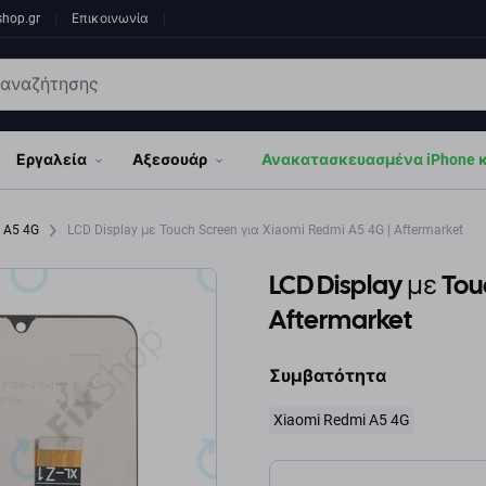
shop.gr
Επικοινωνία
Εργαλεία
Αξεσουάρ
Ανακατασκευασμένα iPhone κα
i A5 4G
LCD Display με Touch Screen για Xiaomi Redmi A5 4G | Aftermarket
LCD Display με Tou
Aftermarket
Συμβατότητα
Xiaomi Redmi A5 4G