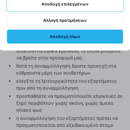
περισσότερα σχετικά με την ποιότητα, διαβάστε το
Αποδοχή επιλεγμένων
ιστολόγιό μας όπου εστιάζουμε στην ποιότητα με
περισσότερες λεπτομέρειες.
Αλλαγή προτιμήσεων
Συναρμολόγηση και συμβουλές:
Αποδοχή όλων
Για τη συναρμολόγηση ή την αποσυναρμολόγηση
απαιτούνται ειδικά εργαλεία, τα οποία μπορείτε
να βρείτε στην προσφορά μας.
Κατά τη συναρμολόγηση, δώστε προσοχή στα
εύθραυστα μέρη των συνδετήρων
ελέγξτε τη λειτουργικότητα του εξαρτήματος
πριν από τη συναρμολόγηση
προσπαθήστε να πραγματοποιείτε επισκευές σε
ξηρό περιβάλλον χωρίς σκόνη, χωρίς άμεσο
ηλιακό φως
η συναρμολόγηση του εξαρτήματος πρέπει να
πραγματοποιείται από εξειδικευμένο άτομο