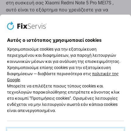
στη συσκευή σας Xiaomi Redmi Note 5 Pro MEI7S ,
αυτό είναι το εξάρτημα που χρειάζεστε για να
επαναφέρετε τη συσκευή σας σε πλήρη λειτουργία.
Αυτό το σετ περιέχει:
Αυτός ο ιστότοπος χρησιμοποιεί cookies
Οθόνη LCD
Χρησιμοποιούμε cookies για την εξατομίκευση
Γυαλί αφής
περιεχομένου και διαφημίσεων, για παροχή λειτουργιών
Μεσαίο πλαίσιο
κοινωνικών μέσων και για ανάλυση της επισκεψιμότητας.
Χρησιμοποιούμε επίσης cookies για την εξατομίκευση
διαφημίσεων — διαβάστε περισσότερα στις
πολιτικές της
Ποιότητα ανταλλακτικών
Google
.
Μπορείτε να επιλέξετε ποιους τύπους cookies και
Ποιότητα: Original Service Pack
- η οθόνη είναι ένα
τεχνολογιών παρακολούθησης επιτρέπετε κάνοντας κλικ
γνήσιο ανταλλακτικό, δηλαδή παρέχεται από τον
στο κουμπί "Προτιμήσεις cookies". Ορισμένες λειτουργίες
ενδέχεται να μην λειτουργούν σωστά εάν κάποια cookies
κατασκευαστή της συσκευής Xiaomi. Η οθόνη είναι
είναι απενεργοποιημένα.
της υψηλότερης δυνατής ποιότητας στην αγορά και
είναι 100% πανομοιότυπη με αυτήν που υπάρχει στη
συσκευή από το εργοστάσιο. Για να μάθετε