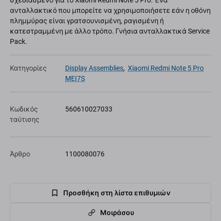
σχεδιασμένο για το Xiaomi Redmi Note 5 Pro. Ένα
ανταλλακτικό που μπορείτε να χρησιμοποιήσετε εάν η οθόνη
πλημμύρας είναι γρατσουνισμένη, ραγισμένη ή
κατεστραμμένη με άλλο τρόπο. Γνήσια ανταλλακτικά Service
Pack.
Κατηγορίες
Display Assemblies
,
Xiaomi Redmi Note 5 Pro
MEI7S
Κωδικός
560610027033
ταύτισης
Άρθρο
1100080076
Προσθήκη στη λίστα επιθυμιών
Μοιράσου