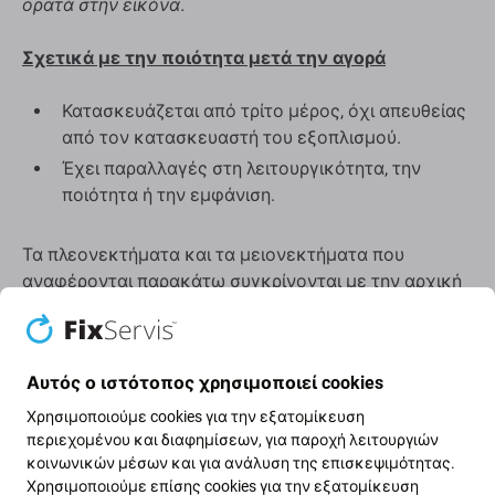
ορατά στην εικόνα.
Σχετικά με την ποιότητα μετά την αγορά
Κατασκευάζεται από τρίτο μέρος, όχι απευθείας
από τον κατασκευαστή του εξοπλισμού.
Έχει παραλλαγές στη λειτουργικότητα, την
ποιότητα ή την εμφάνιση.
Τα πλεονεκτήματα και τα μειονεκτήματα που
αναφέρονται παρακάτω συγκρίνονται με την αρχική
οθόνη του κατασκευαστή.
Φόντα:
Αυτός ο ιστότοπος χρησιμοποιεί cookies
Χαμηλή τιμή
Χρησιμοποιούμε cookies για την εξατομίκευση
Χρήση τεχνολογίας LCD
περιεχομένου και διαφημίσεων, για παροχή λειτουργιών
κοινωνικών μέσων και για ανάλυση της επισκεψιμότητας.
Μειονεκτήματα:
Χρησιμοποιούμε επίσης cookies για την εξατομίκευση