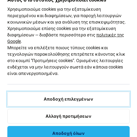
πωλούνται ως Aftermarket κατασκευάζονται
Χρησιμοποιούμε cookies για την εξατομίκευση
σύμφωνα με τα ίδια πρότυπα, προδιαγραφές και
περιεχομένου και διαφημίσεων, για παροχή λειτουργιών
υλικά με τα πρωτότυπα. Αυτό είναι ένα αντίγραφο
κοινωνικών μέσων και για ανάλυση της επισκεψιμότητας.
του πρωτότυπου και το ανταλλακτικό που
Χρησιμοποιούμε επίσης cookies για την εξατομίκευση
παραδίδεται ως Aftermarket ενδέχεται (σε ​​σπάνιες
διαφημίσεων — διαβάστε περισσότερα στις
πολιτικές της
περιπτώσεις) να έχει ελάχιστες διακυμάνσεις στη
Google
.
λειτουργικότητα, την ποιότητα ή την εμφάνιση. Για να
Μπορείτε να επιλέξετε ποιους τύπους cookies και
τεχνολογιών παρακολούθησης επιτρέπετε κάνοντας κλικ
μάθετε περισσότερα σχετικά με την ποιότητα,
στο κουμπί "Προτιμήσεις cookies". Ορισμένες λειτουργίες
διαβάστε το ιστολόγιό μας όπου εστιάζουμε στην
ενδέχεται να μην λειτουργούν σωστά εάν κάποια cookies
ποιότητα με περισσότερες λεπτομέρειες.
είναι απενεργοποιημένα.
Συναρμολόγηση και συμβουλές:
Για τη συναρμολόγηση ή την αποσυναρμολόγηση
Αποδοχή επιλεγμένων
απαιτούνται ειδικά εργαλεία, τα οποία μπορείτε
να βρείτε στην προσφορά μας.
Αλλαγή προτιμήσεων
Κατά τη συναρμολόγηση, δώστε προσοχή στα
εύθραυστα μέρη των συνδετήρων
Αποδοχή όλων