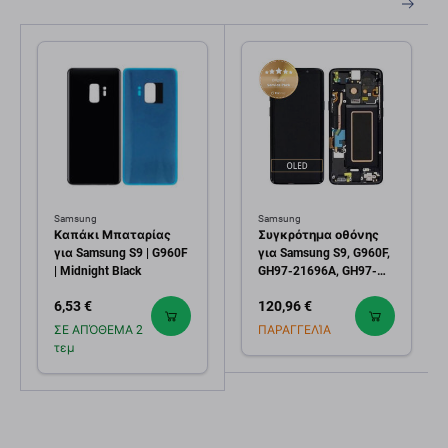
Samsung
Samsung
Καπάκι Μπαταρίας
Συγκρότημα οθόνης
για Samsung S9 | G960F
για Samsung S9, G960F,
| Midnight Black
GH97-21696A, GH97-
21697A, GH97-21724A,
6,53 €
120,96 €
Midnight Black, Service
Pack
ΣΕ ΑΠΌΘΕΜΑ 2
ΠΑΡΑΓΓΕΛΊΑ
τεμ