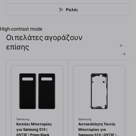
Ρολόι
High-contrast mode
Οι πελάτες αγοράζουν
επίσης
Samsung
Samsung
Καπάκι Μπαταρίας
Αυτοκόλλητη Ταινία
για Samsung S10 |
Μπαταρίας για
G973F | Prism Black
Samsung S10 | G973F |