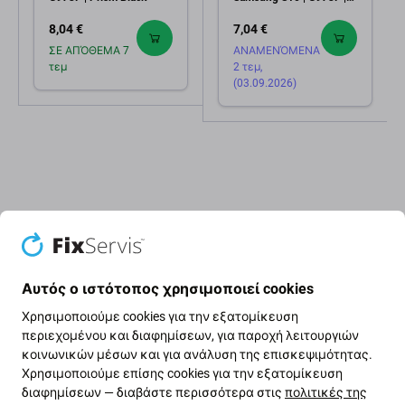
GH02-17484A | Service
8,04 €
7,04 €
Pack
ΣΕ ΑΠΌΘΕΜΑ 7
ΑΝΑΜΕΝΌΜΕΝΑ
τεμ
2 τεμ,
(03.09.2026)
Περιγραφή και προδιαγραφές
Ποιότητα
Αποστολές και επι
Αυτός ο ιστότοπος χρησιμοποιεί cookies
Χρησιμοποιούμε cookies για την εξατομίκευση
Κάλυμμα μπαταρίας για Samsung
περιεχομένου και διαφημίσεων, για παροχή λειτουργιών
κοινωνικών μέσων και για ανάλυση της επισκεψιμότητας.
Galaxy S10 G973F
Χρησιμοποιούμε επίσης cookies για την εξατομίκευση
διαφημίσεων — διαβάστε περισσότερα στις
πολιτικές της