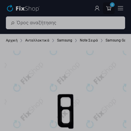
Παράβλεψη στο κύριο περιεχόμενο
0
Αρχική
Ανταλλακτικά
Samsung
Note Σειρά
Samsung Galax