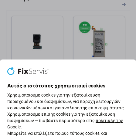
Samsung
Samsung
Μπροστινή Κάμερα
Μπαταρία για Samsung
8MP για Samsung S8
Note 8 N950FD, EB-
Αυτός ο ιστότοπος χρησιμοποιεί cookies
Plus G955F | Note 8
BN950ABE, 3300mAh
N950F | GH96-10705A
Χρησιμοποιούμε cookies για την εξατομίκευση
1,00 €
8,05 €
Genuine Service Pack
περιεχομένου και διαφημίσεων, για παροχή λειτουργιών
ΣΕ ΑΠΌΘΕΜΑ 1
ΣΕ ΑΠΌΘΕΜΑ
κοινωνικών μέσων και για ανάλυση της επισκεψιμότητας.
τεμ
10+ τεμ
Χρησιμοποιούμε επίσης cookies για την εξατομίκευση
διαφημίσεων — διαβάστε περισσότερα στις
πολιτικές της
Google
.
Μπορείτε να επιλέξετε ποιους τύπους cookies και