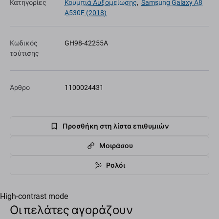
Κατηγορίες
Κουμπιά Αυξομείωσης
,
Samsung Galaxy A8
A530F (2018)
Κωδικός
GH98-42255A
ταύτισης
Άρθρο
1100024431
Προσθήκη στη λίστα επιθυμιών
Μοιράσου
Ρολόι
High-contrast mode
Οι πελάτες αγοράζουν