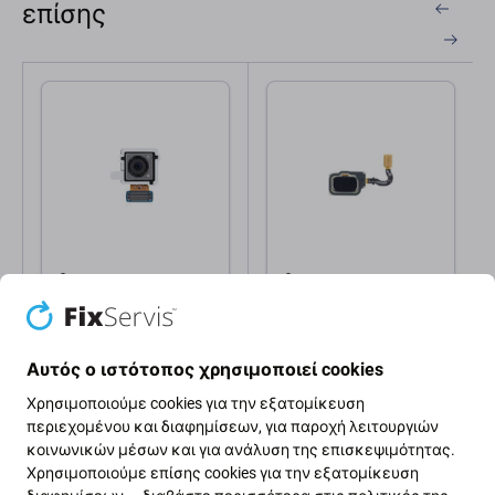
επίσης
Samsung
Samsung
Πίσω Κάμερα για
Αισθητήρας
Samsung A8 A530F
Δακτυλικού
(2018) | A8 Plus A730F
Αποτυπώματος +
(2018) | GH96-11387A |
Καλώδιο Flex για
Αυτός ο ιστότοπος χρησιμοποιεί cookies
1,00 €
1,00 €
Genuine Service Pack
Samsung A8 A530F
(2018) | GH96-11333A |
ΣΕ ΑΠΌΘΕΜΑ 3
ΣΕ ΑΠΌΘΕΜΑ 1
Χρησιμοποιούμε cookies για την εξατομίκευση
Genuine Service Pack
τεμ
τεμ
περιεχομένου και διαφημίσεων, για παροχή λειτουργιών
κοινωνικών μέσων και για ανάλυση της επισκεψιμότητας.
Χρησιμοποιούμε επίσης cookies για την εξατομίκευση