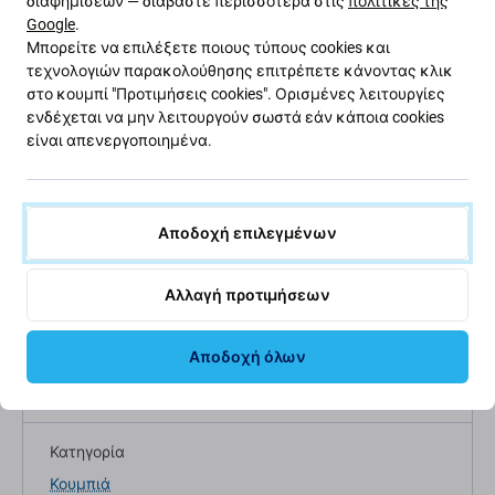
διαφημίσεων — διαβάστε περισσότερα στις
πολιτικές της
Google
.
Μπορείτε να επιλέξετε ποιους τύπους cookies και
τεχνολογιών παρακολούθησης επιτρέπετε κάνοντας κλικ
στο κουμπί "Προτιμήσεις cookies". Ορισμένες λειτουργίες
ενδέχεται να μην λειτουργούν σωστά εάν κάποια cookies
είναι απενεργοποιημένα.
Περιγραφή και προδιαγραφές
Ποιότητα
Αποστολές και επι
Αποδοχή επιλεγμένων
Προδιαγραφές
Αλλαγή προτιμήσεων
Αποδοχή όλων
Τύπος συσκευής
Ανταλλακτικά Κινητών Τηλεφώνων
Κατηγορία
Κουμπιά