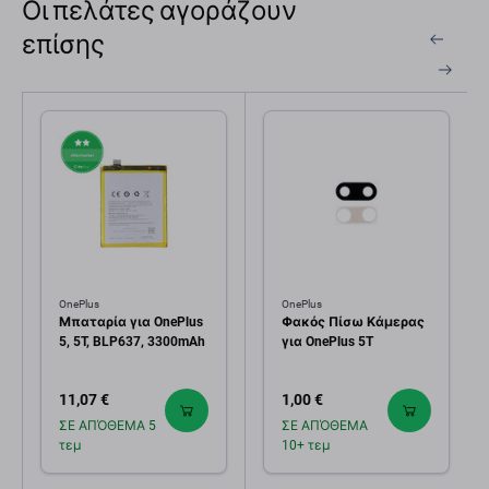
Οι πελάτες αγοράζουν
επίσης
OnePlus
OnePlus
Μπαταρία για OnePlus
Φακός Πίσω Κάμερας
5, 5T, BLP637, 3300mAh
για OnePlus 5T
11,07 €
1,00 €
ΣΕ ΑΠΌΘΕΜΑ 5
ΣΕ ΑΠΌΘΕΜΑ
τεμ
10+ τεμ