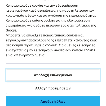
Καλύτερες γωνίες θέασης από ό,τι με μια
Χρησιμοποιούμε cookies για την εξατομίκευση
aftermarket οθόνη TFT
περιεχομένου και διαφημίσεων, για παροχή λειτουργιών
Καλύτερη φωτεινότητα και αντίθεση από ό,τι με
κοινωνικών μέσων και για ανάλυση της επισκεψιμότητας.
μια aftermarket οθόνη TFT
Χρησιμοποιούμε επίσης cookies για την εξατομίκευση
Υποστηρίζει πάντα την οθόνη
διαφημίσεων — διαβάστε περισσότερα στις
πολιτικές της
Google
.
Χαμηλότερη κατανάλωση μπαταρίας σε
Μπορείτε να επιλέξετε ποιους τύπους cookies και
σύγκριση με μια aftermarket οθόνη TFT
τεχνολογιών παρακολούθησης επιτρέπετε κάνοντας κλικ
Χαμηλή τιμή
στο κουμπί "Προτιμήσεις cookies". Ορισμένες λειτουργίες
ενδέχεται να μην λειτουργούν σωστά εάν κάποια cookies
είναι απενεργοποιημένα.
Μειονεκτήματα:
Μειωμένη φωτεινότητα
Χαμηλότερη ανάλυση
Αποδοχή επιλεγμένων
Χαμηλότερη αξιοπιστία
Ευρύτερο πλαίσιο γύρω από την οθόνη
Αλλαγή προτιμήσεων
Ο μειωμένος ρυθμός ανανέωσης
οφείλεται
στο ότι οι κατασκευαστές οθονών aftermarket
Αποδοχή όλων