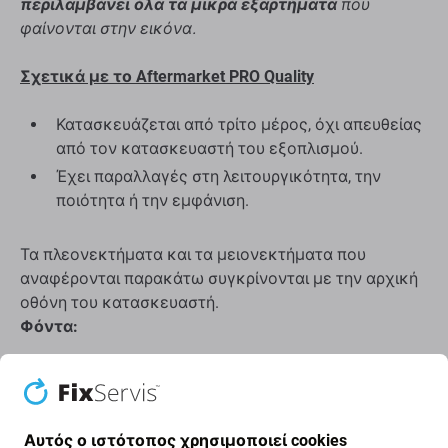
περιλαμβάνει όλα τα μικρά εξαρτήματα
που
φαίνονται στην εικόνα.
Σχετικά με το Aftermarket PRO Quality
Κατασκευάζεται από τρίτο μέρος, όχι απευθείας
από τον κατασκευαστή του εξοπλισμού.
Έχει παραλλαγές στη λειτουργικότητα, την
ποιότητα ή την εμφάνιση.
Τα πλεονεκτήματα και τα μειονεκτήματα που
αναφέρονται παρακάτω συγκρίνονται με την αρχική
οθόνη του κατασκευαστή.
Φόντα:
Λειτουργία ανάγνωσης δακτυλικών
αποτυπωμάτων, αισθητήρας εγγύτητας και
φωτισμός
Αυτός ο ιστότοπος χρησιμοποιεί cookies