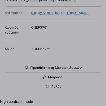
πλαίσιο που έχει μειωμένο ρυθμό ανανέωσης.
Κατηγορίες
Display Assemblies
,
OnePlus 5T A5010
Κωδικός
ONEP5T-01
ταύτισης
Άρθρο
1100066752
Προσθήκη στη λίστα επιθυμιών
Μοιράσου
Ρολόι
High-contrast mode