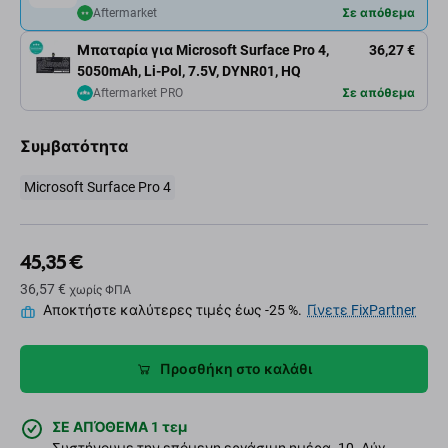
Aftermarket
Σε απόθεμα
Μπαταρία για Microsoft Surface Pro 4,
36,27 €
5050mAh, Li-Pol, 7.5V, DYNR01, HQ
Aftermarket PRO
Σε απόθεμα
Συμβατότητα
Microsoft Surface Pro 4
45,35 €
36,57 €
χωρίς ΦΠΑ
Αποκτήστε καλύτερες τιμές έως -25 %.
Γίνετε FixPartner
Προσθήκη στο καλάθι
ΣΕ ΑΠΌΘΕΜΑ 1 τεμ