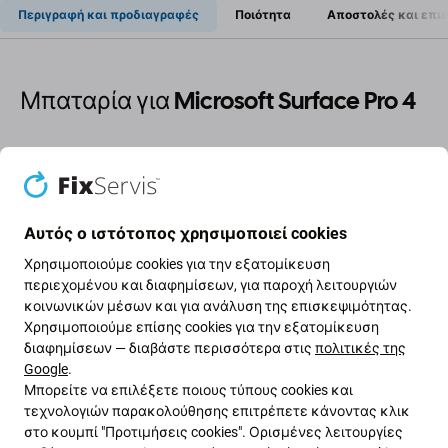
Περιγραφή και προδιαγραφές
Ποιότητα
Αποστολές και επι
Μπαταρία για Microsoft Surface Pro 4
Εάν η μπαταρία στο Microsoft Surface Pro 4 έχει
φουσκώσει ή έχει χάσει χωρητικότητα, πρέπει να
αντικατασταθεί.
Αυτός ο ιστότοπος χρησιμοποιεί cookies
Πότε πρέπει να αντικαταστήσετε την μπαταρία;
Χρησιμοποιούμε cookies για την εξατομίκευση
περιεχομένου και διαφημίσεων, για παροχή λειτουργιών
η μπαταρία είναι φουσκωμένη
κοινωνικών μέσων και για ανάλυση της επισκεψιμότητας.
Χρησιμοποιούμε επίσης cookies για την εξατομίκευση
η συσκευή αποφορτίζεται γρήγορα
διαφημίσεων — διαβάστε περισσότερα στις
πολιτικές της
η συσκευή υπερθερμαίνεται
Google
.
η συσκευή δεν μπορεί να φορτιστεί στο 100%
Μπορείτε να επιλέξετε ποιους τύπους cookies και
τεχνολογιών παρακολούθησης επιτρέπετε κάνοντας κλικ
η συσκευή δεν υποδεικνύει σωστά την
στο κουμπί "Προτιμήσεις cookies". Ορισμένες λειτουργίες
κατάσταση της μπαταρίας