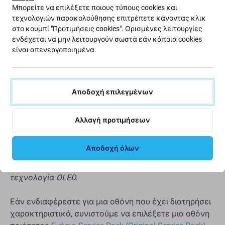
Δεν είναι δυνατή η εμφάνιση αληθινού μαύρου
Μπορείτε να επιλέξετε ποιους τύπους cookies και
Μειωμένη φωτεινότητα
τεχνολογιών παρακολούθησης επιτρέπετε κάνοντας κλικ
στο κουμπί "Προτιμήσεις cookies". Ορισμένες λειτουργίες
Χαμηλότερη ανάλυση
ενδέχεται να μην λειτουργούν σωστά εάν κάποια cookies
Χαμηλότερη αξιοπιστία
είναι απενεργοποιημένα.
Ευρύτερο πλαίσιο γύρω από την οθόνη
Δεν υποστηρίζει το Allways on display*
Υψηλότερη κατανάλωση μπαταρίας σε σύγκριση
Αποδοχή επιλεγμένων
με το Aftermarket PRO και την αρχική οθόνη*
Πιο παχύ πάνελ οθόνης σε σύγκριση με το
Αλλαγή προτιμήσεων
Aftermarket PRO και την αρχική οθόνη*
Αποδοχή όλων
*Αυτό ισχύει μόνο εάν η αρχική σας οθόνη που ήταν
στη συσκευή από το εργοστάσιο χρησιμοποιεί
τεχνολογία OLED.
Εάν ενδιαφέρεστε για μια οθόνη που έχει διατηρήσει
χαρακτηριστικά, συνιστούμε να επιλέξετε μια οθόνη