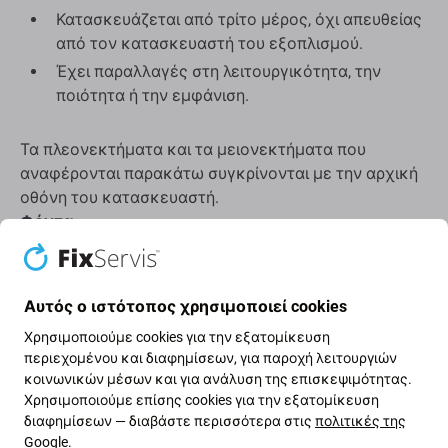
Κατασκευάζεται από τρίτο μέρος, όχι απευθείας
από τον κατασκευαστή του εξοπλισμού.
Έχει παραλλαγές στη λειτουργικότητα, την
ποιότητα ή την εμφάνιση.
Τα πλεονεκτήματα και τα μειονεκτήματα που
αναφέρονται παρακάτω συγκρίνονται με την αρχική
οθόνη του κατασκευαστή.
Φόντα:
Χαμηλή τιμή
Χρήση τεχνολογίας LCD
Αυτός ο ιστότοπος χρησιμοποιεί cookies
Χρησιμοποιούμε cookies για την εξατομίκευση
Μειονεκτήματα:
περιεχομένου και διαφημίσεων, για παροχή λειτουργιών
κοινωνικών μέσων και για ανάλυση της επισκεψιμότητας.
Μικρότερος χώρος προβολής
Χρησιμοποιούμε επίσης cookies για την εξατομίκευση
διαφημίσεων — διαβάστε περισσότερα στις
πολιτικές της
Ελαφρώς ψηλότερο κάτω άκρο
Google
.