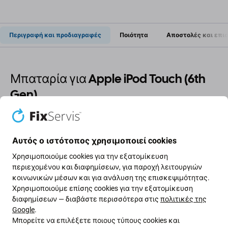
Περιγραφή και προδιαγραφές
Ποιότητα
Αποστολές και επι
Μπαταρία για Apple iPod Touch (6th
Gen)
Εάν η μπαταρία στο Apple iPod Touch (6th Gen) έχει
φουσκώσει ή έχει χάσει χωρητικότητα, πρέπει να
Αυτός ο ιστότοπος χρησιμοποιεί cookies
αντικατασταθεί.
Χρησιμοποιούμε cookies για την εξατομίκευση
περιεχομένου και διαφημίσεων, για παροχή λειτουργιών
Πότε πρέπει να αντικαταστήσετε την μπαταρία;
κοινωνικών μέσων και για ανάλυση της επισκεψιμότητας.
Χρησιμοποιούμε επίσης cookies για την εξατομίκευση
η μπαταρία είναι φουσκωμένη
διαφημίσεων — διαβάστε περισσότερα στις
πολιτικές της
Google
.
η συσκευή αποφορτίζεται γρήγορα
Μπορείτε να επιλέξετε ποιους τύπους cookies και
η συσκευή υπερθερμαίνεται