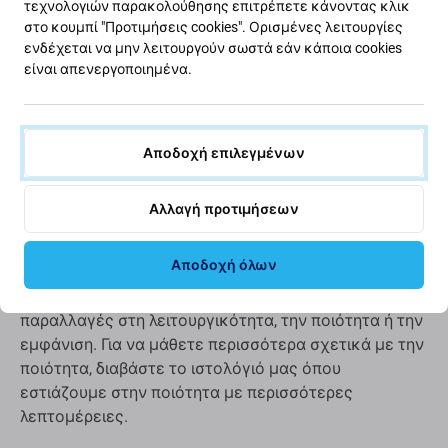
τεχνολογιών παρακολούθησης επιτρέπετε κάνοντας κλικ
η συσκευή δεν μπορεί να φορτιστεί στο 100%
στο κουμπί "Προτιμήσεις cookies". Ορισμένες λειτουργίες
ενδέχεται να μην λειτουργούν σωστά εάν κάποια cookies
η συσκευή δεν υποδεικνύει σωστά την
είναι απενεργοποιημένα.
κατάσταση της μπαταρίας
Ποιότητα ανταλλακτικών
Αποδοχή επιλεγμένων
Ποιότητα: Aftermarket
- Τα ανταλλακτικά που
πωλούνται ως Aftermarket κατασκευάζονται με τα
Αλλαγή προτιμήσεων
ίδια πρότυπα, προδιαγραφές και υλικά με το γνήσιο.
Αυτό είναι αντίγραφο του πρωτοτύπου και το
Αποδοχή όλων
ανταλλακτικό που παραδίδεται ως Aftermarket μπορεί
(σε σπάνιες περιπτώσεις) να έχει ελάχιστες
παραλλαγές στη λειτουργικότητα, την ποιότητα ή την
εμφάνιση. Για να μάθετε περισσότερα σχετικά με την
ποιότητα, διαβάστε το ιστολόγιό μας όπου
εστιάζουμε στην ποιότητα με περισσότερες
λεπτομέρειες.