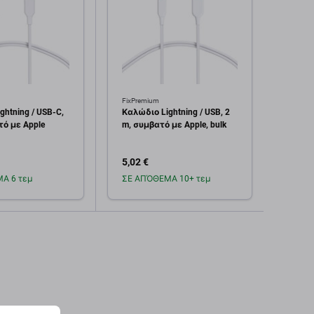
FixPremium
FixPre
ghtning / USB-C,
Καλώδιο Lightning / USB, 2
Καλώδ
τό με Apple
m, συμβατό με Apple, bulk
2 m, 
5,02 €
8,04 
Α 6 τεμ
ΣΕ ΑΠΌΘΕΜΑ 10+ τεμ
Σε α
οσθήκη στο
Προσθήκη στο
καλάθι
καλάθι