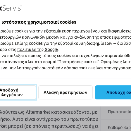
αφή και προδιαγραφές
Ποιότητα
Αποστολές και επιστ
 ιστότοπος χρησιμοποιεί cookies
οιούμε cookies για την εξατομίκευση περιεχομένου και διαφημίσεων
ειτουργιών κοινωνικών μέσων και για ανάλυση της επισκεψιμότητ
Apple iPod Touch
οιούμε επίσης cookies για την εξατομίκευση διαφημίσεων — διαβά
Προδι
ερα στις
πολιτικές της Google
.
 να επιλέξετε ποιους τύπους cookies και τεχνολογιών παρακολούθ
τε κάνοντας κλικ στο κουμπί "Προτιμήσεις cookies". Ορισμένες λει
Τύπος συσ
ι να μην λειτουργούν σωστά εάν κάποια cookies είναι απενεργοποι
ταμάτησε
να φορτίζεται
, αυτό είναι το
μέρος
Κατηγορία
ευή σας.
Αποδοχή
Αλλαγή προτιμήσεων
Αποδοχή ό
πιλεγμένων
Χρώμα
λούνται ως Aftermarket κατασκευάζονται με
Πρωτοτυπί
γνήσιο. Αυτό είναι αντίγραφο του πρωτοτύπου
ket μπορεί (σε σπάνιες περιπτώσεις) να έχει
Καθαρό βάρο