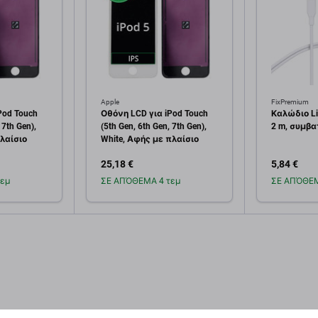
Apple
FixPremium
Pod Touch
Οθόνη LCD για iPod Touch
Καλώδιο Li
 7th Gen),
(5th Gen, 6th Gen, 7th Gen),
2 m, συμβα
πλαίσιο
White, Αφής με πλαίσιο
25,18 €
5,84 €
εμ
ΣΕ ΑΠΌΘΕΜΑ 4 τεμ
ΣΕ ΑΠΌΘΕΜ
κη στο
Προσθήκη στο
Πρ
άθι
καλάθι