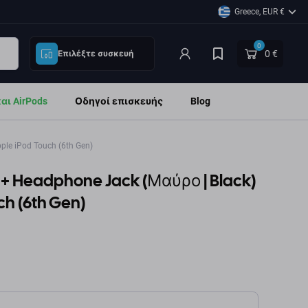
Greece, EUR €
0
0 €
Επιλέξτε συσκευή
ι AirPods
Οδηγοί επισκευής
Blog
le iPod Touch (6th Gen)
+ Headphone Jack (Μαύρο | Black)
ch (6th Gen)