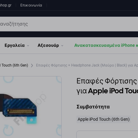
shop.gr
Επικοινωνία
Εργαλεία
Αξεσουάρ
Ανακατασκευασμένα iPhone κα
d Touch (6th Gen)
Επαφές Φόρτισης + Headphone Jack (Μαύρο | Black) για App
Επαφές Φόρτισης 
για Apple iPod Tou
Συμβατότητα
Apple iPod Touch (6th Gen)