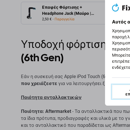
Επαφές Φόρτισης +
Περιγρ
Headphone Jack (Μαύρο |
Black) για Apple iPod Touch
2,50 €
Παραγγελία
Αυτός ο
(6th Gen)
Χρησιμοπ
παροχή λ
Υποδοχή φόρτισης για 
Χρησιμοπ
περισσότ
(6th Gen)
Μπορείτε
επιτρέπε
ενδέχετα
Εάν η συσκευή σας Apple iPod Touch (6th Gen) σ
που χρειάζεστε
για να λειτουργήσει ξανά η συσκ
ε
Ποιότητα ανταλλακτικών
Ποιότητα: Aftermarket
- Τα ανταλλακτικά που πω
τα ίδια πρότυπα, προδιαγραφές και υλικά με το 
και το ανταλλακτικό που παραδίδεται ως Aftermar