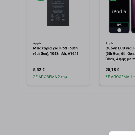
Apple
Apple
Μπαταρία για iPod Touch
Οθόνη LCD για i
(6th Gen), 1043mAh, A1641
(5th Gen, 6th Gen,
Black, Αφής με 
5,52 €
25,18 €
ΣΕ ΑΠΌΘΕΜΑ 2 τεμ
ΣΕ ΑΠΌΘΕΜΑ 1 τ
Προσθήκη στο
Προσθή
καλάθι
καλ