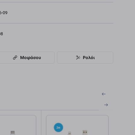
6-09
08
Μοιράσου
Ρολόι