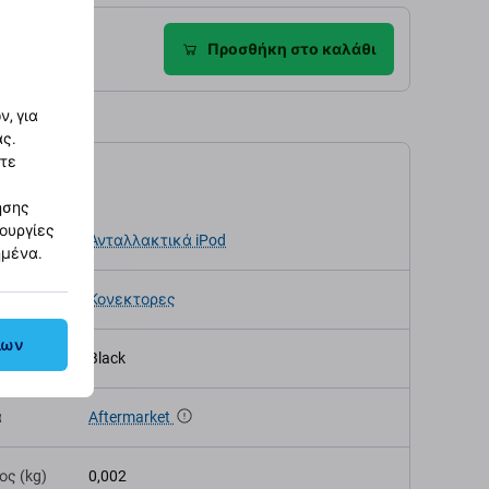
ροφές
Προσθήκη στο καλάθι
, για
ας.
στε
αγραφές
ησης
τουργίες
κευής
Ανταλλακτικά iPod
ημένα.
Κονεκτορες
λων
Black
α
Aftermarket
ς (kg)
0,002