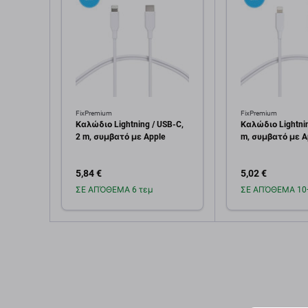
FixPremium
FixPremium
Καλώδιο Lightning / USB-C,
Καλώδιο Lightnin
2 m, συμβατό με Apple
m, συμβατό με Ap
5,84 €
5,02 €
ΣΕ ΑΠΌΘΕΜΑ 6 τεμ
ΣΕ ΑΠΌΘΕΜΑ 10+
Προσθήκη στο
Προσθή
καλάθι
καλ