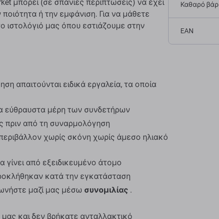
ket μπορεί (σε σπάνιες περιπτώσεις) να έχει
Καθαρό βάρο
 ποιότητα ή την εμφάνιση. Για να μάθετε
το ιστολόγιό μας όπου εστιάζουμε στην
EAN
ση απαιτούνται ειδικά εργαλεία, τα οποία
α εύθραυστα μέρη των συνδετήρων
ος πριν από τη συναρμολόγηση
περιβάλλον χωρίς σκόνη χωρίς άμεσο ηλιακό
α γίνει από εξειδικευμένο άτομο
προκλήθηκαν κατά την εγκατάσταση
νωνήστε μαζί μας μέσω
συνομιλίας
.
 μας και δεν βρήκατε ανταλλακτικό