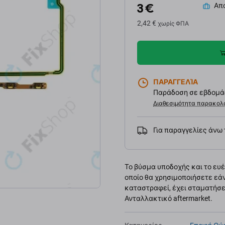
3 €
Απο
2,42 €
χωρίς ΦΠΑ
ΠΑΡΑΓΓΕΛΊΑ
Παράδοση σε εβδομάδ
Διαθεσιμότητα παρακολ
Για παραγγελίες άνω
Το βύσμα υποδοχής και το ευέλ
οποίο θα χρησιμοποιήσετε εάν
καταστραφεί, έχει σταματήσει
Ανταλλακτικό aftermarket.