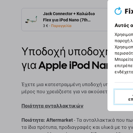
Jack Connector + Καλώδιο
Περιγρ
Flex για iPod Nano (7th
Αυτός ο
Gen) | μαύρο | black
3 €
Παραγγελία
Χρησιμοπ
παροχή λ
Υποδοχή υποδοχής/ήχ
Χρησιμοπ
περισσότ
Μπορείτε
για Apple iPod Nano (7
επιτρέπε
ενδέχετα
Έχετε μια κατεστραμμένη υποδοχή υποδοχής στο Ap
μέρος που χρειάζεστε για να ακούσετε ξανά μου
ε
Ποιότητα ανταλλακτικών
Ποιότητα: Aftermarket
- Τα ανταλλακτικά που πω
τα ίδια πρότυπα, προδιαγραφές και υλικά με το 