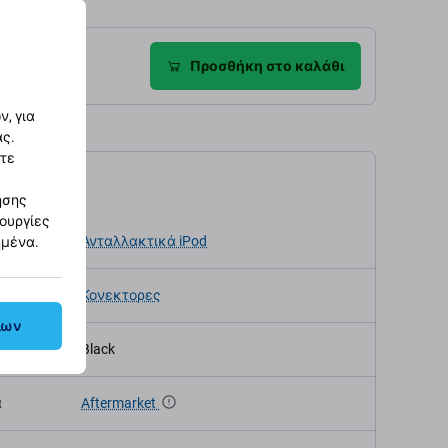
ροφές
Προσθήκη στο καλάθι
, για
ας.
στε
αγραφές
ησης
τουργίες
κευής
Ανταλλακτικά iPod
ημένα.
Κονεκτορες
λων
Black
α
Aftermarket