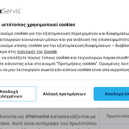
αφή και προδιαγραφές
Ποιότητα
Αποστολές και επιστ
 ιστότοπος χρησιμοποιεί cookies
οιούμε cookies για την εξατομίκευση περιεχομένου και διαφημίσεων
ειτουργιών κοινωνικών μέσων και για ανάλυση της επισκεψιμότητ
ου + καλώδιο Flex
οιούμε επίσης cookies για την εξατομίκευση διαφημίσεων — διαβά
ερα στις
πολιτικές της Google
.
Προδι
 να επιλέξετε ποιους τύπους cookies και τεχνολογιών παρακολούθ
th Gen)
τε κάνοντας κλικ στο κουμπί "Προτιμήσεις cookies". Ορισμένες λει
Τύπος συσ
ι να μην λειτουργούν σωστά εάν κάποια cookies είναι απενεργοποι
ple iPod Nano (7th Gen) ; Αυτό είναι το
Κατηγορία
σική στη συσκευή σας.
Αποδοχή
Αλλαγή προτιμήσεων
Αποδοχή ό
πιλεγμένων
Χρώμα
λούνται ως Aftermarket κατασκευάζονται με
Πρωτοτυπί
γνήσιο. Αυτό είναι αντίγραφο του πρωτοτύπου