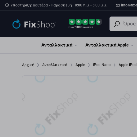
Παράβλεψη στο κύριο περιεχόμενο
Υποστήριξη: Δευτέρα - Παρασκευή 10:00 π.μ. - 5:00 μ.μ.
info@fix-
Over
1000
reviews
Ανταλλακτικά
Ανταλλακτικά Apple
Αρχική
Ανταλλακτικά
Apple
iPod Nano
Apple iPod