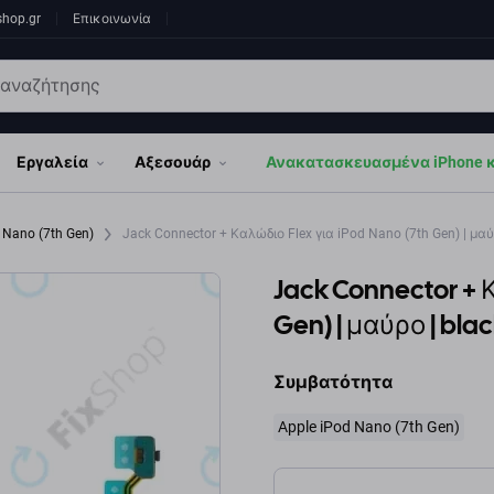
shop.gr
Επικοινωνία
Εργαλεία
Αξεσουάρ
Ανακατασκευασμένα iPhone κα
 Nano (7th Gen)
Jack Connector + Καλώδιο Flex για iPod Nano (7th Gen) | μαύ
Jack Connector + Κ
Gen) | μαύρο | bla
Συμβατότητα
Apple iPod Nano (7th Gen)