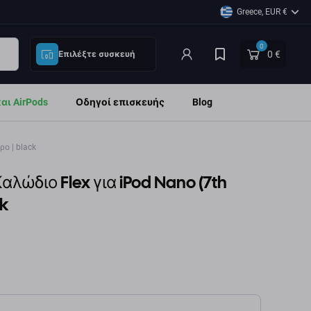
Greece, EUR €
0
0 €
Επιλέξτε συσκευή
ι AirPods
Οδηγοί επισκευής
Blog
ρο | black
αλώδιο Flex για iPod Nano (7th
ck