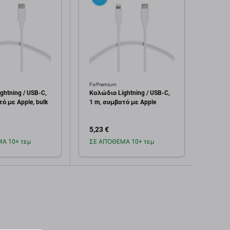
FixPremium
Apple
ghtning / USB-C,
Καλώδιο Lightning / USB-C,
Αφής 
ό με Apple, bulk
1 m, συμβατό με Apple
Gen), 
5,23 €
6,03 
Α 10+ τεμ
ΣΕ ΑΠΌΘΕΜΑ 10+ τεμ
Σε α
οσθήκη στο
Προσθήκη στο
καλάθι
καλάθι