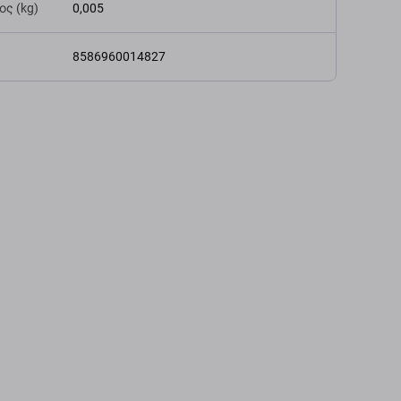
ς (kg)
0,005
8586960014827