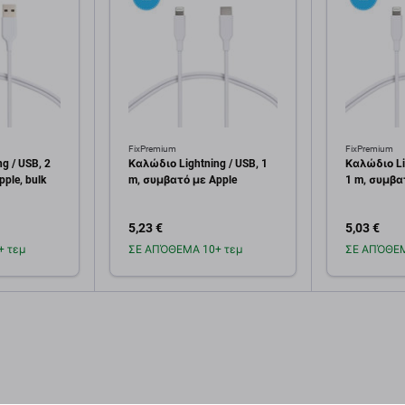
FixPremium
FixPremium
g / USB, 2
Καλώδιο Lightning / USB, 1
Καλώδιο Li
ple, bulk
m, συμβατό με Apple
1 m, συμβατ
5,23 €
5,03 €
 τεμ
ΣΕ ΑΠΌΘΕΜΑ 10+ τεμ
ΣΕ ΑΠΌΘΕΜ
κη στο
Προσθήκη στο
Πρ
άθι
καλάθι