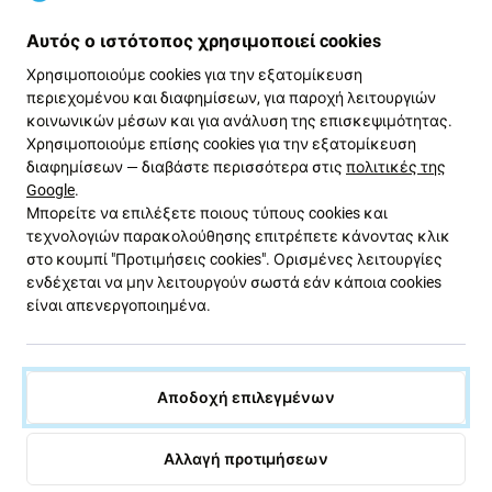
Αυτός ο ιστότοπος χρησιμοποιεί cookies
Ποιότητα ανταλλακτικών
Χρησιμοποιούμε cookies για την εξατομίκευση
Ποιότητα: Aftermarket
- Τα ανταλλακτικά που
περιεχομένου και διαφημίσεων, για παροχή λειτουργιών
κοινωνικών μέσων και για ανάλυση της επισκεψιμότητας.
πωλούνται ως Aftermarket κατασκευάζονται με τα
Χρησιμοποιούμε επίσης cookies για την εξατομίκευση
ίδια πρότυπα, προδιαγραφές και υλικά με το γνήσιο.
διαφημίσεων — διαβάστε περισσότερα στις
πολιτικές της
Αυτό είναι αντίγραφο του πρωτοτύπου και το
Google
.
ανταλλακτικό που παραδίδεται ως Aftermarket μπορεί
Μπορείτε να επιλέξετε ποιους τύπους cookies και
(σε σπάνιες περιπτώσεις) να έχει ελάχιστες
τεχνολογιών παρακολούθησης επιτρέπετε κάνοντας κλικ
διακυμάνσεις στη λειτουργικότητα, την ποιότητα ή
στο κουμπί "Προτιμήσεις cookies". Ορισμένες λειτουργίες
την εμφάνιση. Για να μάθετε περισσότερα σχετικά με
ενδέχεται να μην λειτουργούν σωστά εάν κάποια cookies
είναι απενεργοποιημένα.
την ποιότητα, διαβάστε το ιστολόγιό μας όπου
εστιάζουμε στην ποιότητα με περισσότερες
λεπτομέρειες.
Αποδοχή επιλεγμένων
Συναρμολόγηση και συμβουλές:
Αλλαγή προτιμήσεων
Για τη συναρμολόγηση ή την αποσυναρμολόγηση
απαιτούνται ειδικά εργαλεία, τα οποία μπορείτε