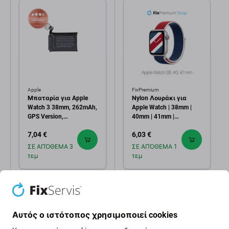
Apple
FixPremium
Μπαταρία για Apple
Νylon Λουράκι για
Watch 3 38mm, 262mAh,
Apple Watch | 38mm |
GPS Version,
40mm | 41mm |
Refurbished
International |
7,04 €
6,03 €
FixPremium
ΣΕ ΑΠΌΘΕΜΑ 3
ΣΕ ΑΠΌΘΕΜΑ 1
τεμ
τεμ
Αυτός ο ιστότοπος χρησιμοποιεί cookies