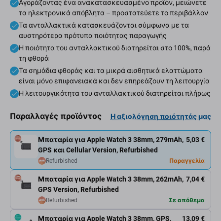
Αγοράζοντας ένα ανακατασκευασμένο προϊόν, μειώνετε
τα ηλεκτρονικά απόβλητα – προστατεύετε το περιβάλλον
Τα ανταλλακτικά κατασκευάζονται σύμφωνα με τα
αυστηρότερα πρότυπα ποιότητας παραγωγής
Η ποιότητα του ανταλλακτικού διατηρείται στο 100%, παρά
τη φθορά
Τα σημάδια φθοράς και τα μικρά αισθητικά ελαττώματα
είναι μόνο επιφανειακά και δεν επηρεάζουν τη λειτουργία
Η λειτουργικότητα του ανταλλακτικού διατηρείται πλήρως
Παραλλαγές προϊόντος
Η αξιολόγηση ποιότητάς μας
Μπαταρία για Apple Watch 3 38mm, 279mAh,
5,03 €
GPS και Cellular Version, Refurbished
Refurbished
Παραγγελία
Μπαταρία για Apple Watch 3 38mm, 262mAh,
7,04 €
GPS Version, Refurbished
Refurbished
Σε απόθεμα
Μπαταρία για Apple Watch 3 38mm, GPS,
13,09 €