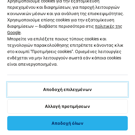
Χρησιμοποιούμε cookies για την εξατομίκευση
περιεχομένου και διαφημίσεων, για παροχή λειτουργιών
κοινωνικών μέσων και για ανάλυση της επισκεψιμότητας.
Περιγραφή και προδιαγραφές
Ποιότητα
Αποστολές και επι
Χρησιμοποιούμε επίσης cookies για την εξατομίκευση
διαφημίσεων — διαβάστε περισσότερα στις
πολιτικές της
Google
.
Μπορείτε να επιλέξετε ποιους τύπους cookies και
Μπαταρία αντικατάστασης για Apple
τεχνολογιών παρακολούθησης επιτρέπετε κάνοντας κλικ
Watch 3 38mm με GPS και έκδοση
στο κουμπί "Προτιμήσεις cookies". Ορισμένες λειτουργίες
ενδέχεται να μην λειτουργούν σωστά εάν κάποια cookies
Cellular
είναι απενεργοποιημένα.
Ψάχνετε για μια αξιόπιστη αντικατάσταση για την
φθαρμένη μπαταρία του Apple Watch σας; Η
Αποδοχή επιλεγμένων
ανακαινισμένη μπαταρία μας για το Apple Watch 3
38mm, με χωρητικότητα 279mAh, είναι η ιδανική
επιλογή.
Αλλαγή προτιμήσεων
Αυτή η μπαταρία έχει αφαιρεθεί προσεκτικά από τις
Αποδοχή όλων
αρχικές συσκευές Apple Watch που είχαν