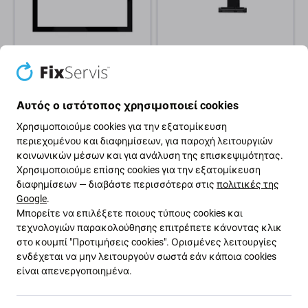
Apple
Apple
Μπροστινό γυαλί για iMac
Καλώδιο Flex Πάνω Σκληρού
21.5", 2019, A2116
Δίσκου για Mac Mini A1347
Αυτός ο ιστότοπος χρησιμοποιεί cookies
(Μέσα 2011 - Τέλη 2014) |
Πάνω
Χρησιμοποιούμε cookies για την εξατομίκευση
περιεχομένου και διαφημίσεων, για παροχή λειτουργιών
7,04 €
30,22 €
κοινωνικών μέσων και για ανάλυση της επισκεψιμότητας.
ΑΝΑΜΕΝΌΜΕΝΑ 1 τεμ,
Χρησιμοποιούμε επίσης cookies για την εξατομίκευση
ΣΕ ΑΠΌΘΕΜΑ 4 τεμ
(28.08.2026)
διαφημίσεων — διαβάστε περισσότερα στις
πολιτικές της
Google
.
Μπορείτε να επιλέξετε ποιους τύπους cookies και
τεχνολογιών παρακολούθησης επιτρέπετε κάνοντας κλικ
στο κουμπί "Προτιμήσεις cookies". Ορισμένες λειτουργίες
ενδέχεται να μην λειτουργούν σωστά εάν κάποια cookies
είναι απενεργοποιημένα.