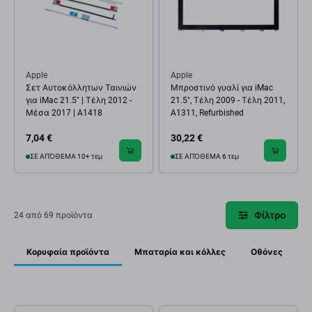
Apple
Apple
Σετ Αυτοκόλλητων Ταινιών
Μπροστινό γυαλί για iMac
για iMac 21.5" | Τέλη 2012 -
21.5", Τέλη 2009 - Τέλη 2011,
Μέσα 2017 | A1418
A1311, Refurbished
7,04 €
30,22 €
ΣΕ ΑΠΌΘΕΜΑ 10+ τεμ
ΣΕ ΑΠΌΘΕΜΑ 6 τεμ
Φίλτρο
24 από 69 προϊόντα
Κορυφαία προϊόντα
Μπαταρία και κόλλες
Οθόνες