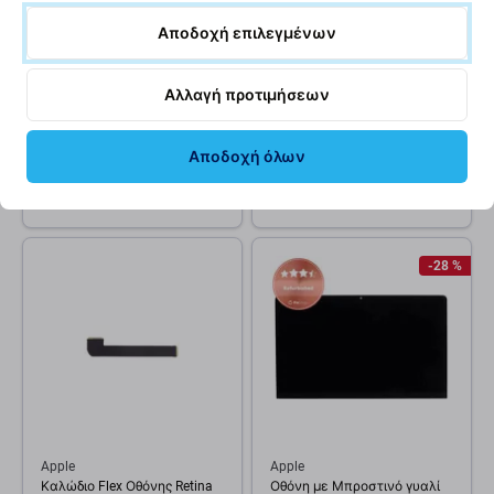
Αποδοχή επιλεγμένων
Apple
Apple
Συνδετήρας LVDS/eDP LCD
Καλώδιο Flex Κάτω Σκληρού
(40-Pin) για Apple iMac 27"
Δίσκου για Mac Mini A1347
Αλλαγή προτιμήσεων
A1419 (Μέσα 2012 - Τέλη
(Μέσα 2010 - Τέλη 2012) |
2013)
Κάτω
6,03 €
Αποδοχή όλων
1 €
ΑΝΑΜΕΝΌΜΕΝΑ 1 τεμ,
ΣΕ ΑΠΌΘΕΜΑ 1 τεμ
(28.08.2026)
-28 %
Apple
Apple
Καλώδιο Flex Οθόνης Retina
Οθόνη με Μπροστινό γυαλί