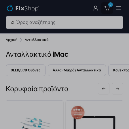
Παράβλεψη στο κύριο περιεχόμενο
0
Αρχική
Ανταλλακτικά
Ανταλλακτικά iMac
OLED/LCD Οθόνες
Άλλα (Μικρά) Ανταλλακτικά
Κονεκτο
Κορυφαία προϊόντα