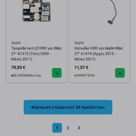
Apple
Apple
Τροφοδοτικό (310W) για iMac
Καλώδιο HDD για Apple iMac
27" A1312 (Τέλη 2009 -
27" A1419 (Αρχές 2012 -
Μέσα 2011)
Μέσα 2017)
70,55 €
11,57 €
ΣΕ ΑΠΌΘΕΜΑ 4 τεμ
ΠΑΡΑΓΓΕΛΊΑ
Φόρτωση επόμενων 24 προϊόντων
1
2
3