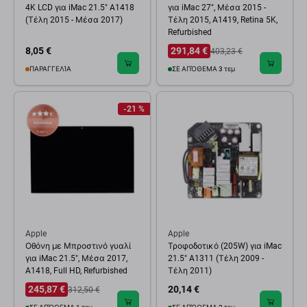
4K LCD για iMac 21.5" A1418
για iMac 27", Μέσα 2015 -
(Τέλη 2015 - Μέσα 2017)
Τέλη 2015, A1419, Retina 5K,
Refurbished
8,05 €
291,84 €
403,23 €
ΠΑΡΑΓΓΕΛΊΑ
ΣΕ ΑΠΌΘΕΜΑ 3 τεμ
-21 %
Apple
Apple
Οθόνη με Μπροστινό γυαλί
Τροφοδοτικό (205W) για iMac
για iMac 21.5", Μέσα 2017,
21.5" A1311 (Τέλη 2009 -
A1418, Full HD, Refurbished
Τέλη 2011)
245,87 €
20,14 €
312,50 €