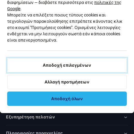
διαφημίσεων — διαβάστε περισσότερα στις
πολιτικές της
με εκπτώσεις και νέα από την προσφορά μας. Ταυτόχρονα,
Google
.
με την υποβολή αυτής της φόρμας, επιβεβαιώνω ότι είμαι
Μπορείτε να επιλέξετε ποιους τύπους cookies και
άνω των 16 ετών.
τεχνολογιών παρακολούθησης επιτρέπετε κάνοντας κλικ
στο κουμπί "Προτιμήσεις cookies". Ορισμένες λειτουργίες
ενδέχεται να μην λειτουργούν σωστά εάν κάποια cookies
Εγγραφή
είναι απενεργοποιημένα.
Συμφωνώ να λαμβάνω το ενημερωτικό δελτίο.
Αποδοχή επιλεγμένων
Αλλαγή προτιμήσεων
Rated Excellent
Αποδοχή όλων
Over
1000
reviews
Εξυπηρέτηση πελατών
Πληροφορίες παραγγελίας