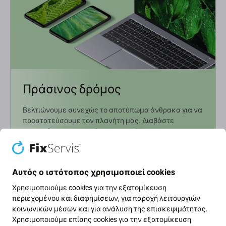
Πράσινος δρόμος
Βελτιώνουμε συνεχώς το αποτύπωμα άνθρακα για να
προστατεύσουμε τον πλανήτη μας. Διαβάστε
περισσότερα για το πώς προσαρμόζουμε τις
διαδικασίες μας ώστε να το μειώσουμε.
Μάθετε περισσότερα
Αυτός ο ιστότοπος χρησιμοποιεί cookies
Χρησιμοποιούμε cookies για την εξατομίκευση
περιεχομένου και διαφημίσεων, για παροχή λειτουργιών
Ενημερωτικό δελτίο Fix
κοινωνικών μέσων και για ανάλυση της επισκεψιμότητας.
Χρησιμοποιούμε επίσης cookies για την εξατομίκευση
Εγγραφείτε για να λαμβάνετε τακτικά πληροφορίες σχετικά