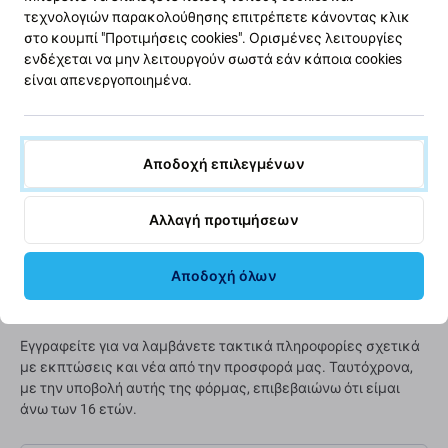
τεχνολογιών παρακολούθησης επιτρέπετε κάνοντας κλικ
στο κουμπί "Προτιμήσεις cookies". Ορισμένες λειτουργίες
ενδέχεται να μην λειτουργούν σωστά εάν κάποια cookies
Πράσινος δρόμος
είναι απενεργοποιημένα.
Βελτιώνουμε συνεχώς το αποτύπωμα άνθρακα για να
προστατεύσουμε τον πλανήτη μας. Διαβάστε
περισσότερα για το πώς προσαρμόζουμε τις
Αποδοχή επιλεγμένων
διαδικασίες μας ώστε να το μειώσουμε.
Αλλαγή προτιμήσεων
Μάθετε περισσότερα
Αποδοχή όλων
Ενημερωτικό δελτίο Fix
Εγγραφείτε για να λαμβάνετε τακτικά πληροφορίες σχετικά
με εκπτώσεις και νέα από την προσφορά μας. Ταυτόχρονα,
με την υποβολή αυτής της φόρμας, επιβεβαιώνω ότι είμαι
άνω των 16 ετών.