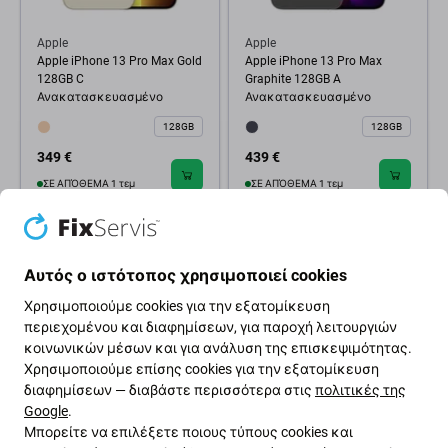
Apple
Apple
Apple iPhone 13 Pro Max Gold
Apple iPhone 13 Pro Max
128GB C
Graphite 128GB A
Ανακατασκευασμένο
Ανακατασκευασμένο
128GB
128GB
349 €
439 €
ΣΕ ΑΠΌΘΕΜΑ 1 τεμ
ΣΕ ΑΠΌΘΕΜΑ 1 τεμ
Αυτός ο ιστότοπος χρησιμοποιεί cookies
Χρησιμοποιούμε cookies για την εξατομίκευση
περιεχομένου και διαφημίσεων, για παροχή λειτουργιών
κοινωνικών μέσων και για ανάλυση της επισκεψιμότητας.
Χρησιμοποιούμε επίσης cookies για την εξατομίκευση
διαφημίσεων — διαβάστε περισσότερα στις
πολιτικές της
Google
.
Μπορείτε να επιλέξετε ποιους τύπους cookies και