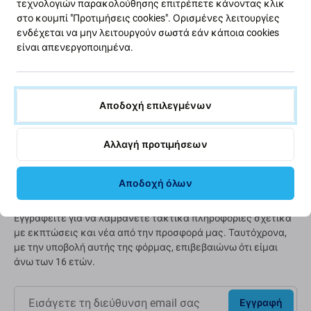
τεχνολογιών παρακολούθησης επιτρέπετε κάνοντας κλικ
στο κουμπί "Προτιμήσεις cookies". Ορισμένες λειτουργίες
Πράσινος δρόμος
ενδέχεται να μην λειτουργούν σωστά εάν κάποια cookies
είναι απενεργοποιημένα.
Βελτιώνουμε συνεχώς το αποτύπωμα άνθρακα για να
προστατεύσουμε τον πλανήτη μας. Διαβάστε
περισσότερα για το πώς προσαρμόζουμε τις
διαδικασίες μας ώστε να το μειώσουμε.
Αποδοχή επιλεγμένων
Μάθετε περισσότερα
Αλλαγή προτιμήσεων
Αποδοχή όλων
Ενημερωτικό δελτίο Fix
Εγγραφείτε για να λαμβάνετε τακτικά πληροφορίες σχετικά
με εκπτώσεις και νέα από την προσφορά μας. Ταυτόχρονα,
με την υποβολή αυτής της φόρμας, επιβεβαιώνω ότι είμαι
άνω των 16 ετών.
Εγγραφή