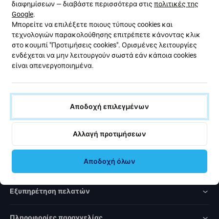
διαφημίσεων — διαβάστε περισσότερα στις
πολιτικές της
με εκπτώσεις και νέα από την προσφορά μας. Ταυτόχρονα,
Google
.
με την υποβολή αυτής της φόρμας, επιβεβαιώνω ότι είμαι
Μπορείτε να επιλέξετε ποιους τύπους cookies και
άνω των 16 ετών.
τεχνολογιών παρακολούθησης επιτρέπετε κάνοντας κλικ
στο κουμπί "Προτιμήσεις cookies". Ορισμένες λειτουργίες
ενδέχεται να μην λειτουργούν σωστά εάν κάποια cookies
Εγγραφή
είναι απενεργοποιημένα.
Συμφωνώ να λαμβάνω το ενημερωτικό δελτίο.
Αποδοχή επιλεγμένων
Αλλαγή προτιμήσεων
Rated Excellent
Αποδοχή όλων
Over
1000
reviews
Εξυπηρέτηση πελατών
Πληροφορίες παραγγελίας