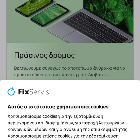
Πράσινος δρόμος
Βελτιώνουμε συνεχώς το αποτύπωμα άνθρακα για να
προστατεύσουμε τον πλανήτη μας. Διαβάστε
περισσότερα για το πώς προσαρμόζουμε τις
διαδικασίες μας ώστε να το μειώσουμε.
Μάθετε περισσότερα
Αυτός ο ιστότοπος χρησιμοποιεί cookies
Χρησιμοποιούμε cookies για την εξατομίκευση
περιεχομένου και διαφημίσεων, για παροχή λειτουργιών
Ενημερωτικό δελτίο Fix
κοινωνικών μέσων και για ανάλυση της επισκεψιμότητας.
Χρησιμοποιούμε επίσης cookies για την εξατομίκευση
Εγγραφείτε για να λαμβάνετε τακτικά πληροφορίες σχετικά