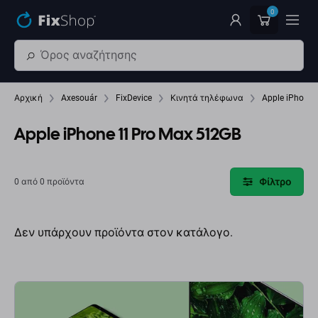
Παράβλεψη στο κύριο περιεχόμενο
0
Αρχική
Axesouár
FixDevice
Κινητά τηλέφωνα
Apple iPhone 
Apple iPhone 11 Pro Max 512GB
Φίλτρο
0 από 0 προϊόντα
Δεν υπάρχουν προϊόντα στον κατάλογο.