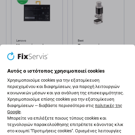
Lenovo
Best
Μπαταρία για Lenovo
Περιστρεφόμενη
TAB 2, A10-70, TB2-X30,
Μεταλλική
L14D2P31, 7000mAh
Σφιγκτήρας για
Επισκευή Τηλεφώνων
22,16 €
4,01 €
- Εύρος 15mm
Αυτός ο ιστότοπος χρησιμοποιεί cookies
ΣΕ ΑΠΌΘΕΜΑ 3
ΣΕ ΑΠΌΘΕΜΑ
τεμ
10+ τεμ
Χρησιμοποιούμε cookies για την εξατομίκευση
περιεχομένου και διαφημίσεων, για παροχή λειτουργιών
κοινωνικών μέσων και για ανάλυση της επισκεψιμότητας.
Χρησιμοποιούμε επίσης cookies για την εξατομίκευση
διαφημίσεων — διαβάστε περισσότερα στις
πολιτικές της
Google
.
Μπορείτε να επιλέξετε ποιους τύπους cookies και
τεχνολογιών παρακολούθησης επιτρέπετε κάνοντας κλικ
στο κουμπί "Προτιμήσεις cookies". Ορισμένες λειτουργίες