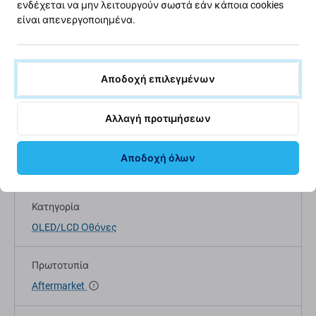
ενδέχεται να μην λειτουργούν σωστά εάν κάποια cookies
Περιγραφή και προδιαγραφές
Ποιότητα
Αποστολές και επι
είναι απενεργοποιημένα.
Αποδοχή επιλεγμένων
Προδιαγραφές
Αλλαγή προτιμήσεων
Τύπος συσκευής
Αποδοχή όλων
Ανταλλακτικά Κινητών Τηλεφώνων
Κατηγορία
OLED/LCD Οθόνες
Πρωτοτυπία
Aftermarket