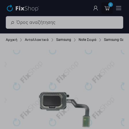
Παράβλεψη στο κύριο περιεχόμενο
0
Αρχική
Ανταλλακτικά
Samsung
Note Σειρά
Samsung Galax