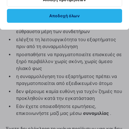
Για τη συναρμολόγηση ή την αποσυναρμολόγηση
απαιτούνται ειδικά εργαλεία, τα οποία μπορείτε
Αποδοχή όλων
να βρείτε στην προσφορά μας.
Κατά τη συναρμολόγηση, δώστε προσοχή στα
εύθραυστα μέρη των συνδετήρων
ελέγξτε τη λειτουργικότητα του εξαρτήματος
πριν από τη συναρμολόγηση
προσπαθήστε να πραγματοποιείτε επισκευές σε
ξηρό περιβάλλον χωρίς σκόνη, χωρίς άμεσο
ηλιακό φως
η συναρμολόγηση του εξαρτήματος πρέπει να
πραγματοποιείται από εξειδικευμένο άτομο
δεν φέρουμε καμία ευθύνη για τυχόν ζημιές που
προκληθούν κατά την εγκατάσταση
Εάν έχετε οποιεσδήποτε ερωτήσεις,
επικοινωνήστε μαζί μας μέσω
συνομιλίας
.
Έχετε δει ολόκληρη τη γκάμα προϊόντων μας και δεν