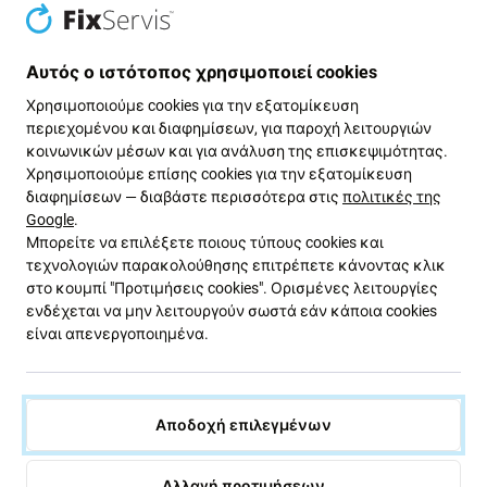
Samsung Galaxy Note 9 N960U , αυτό είναι το
εξάρτημα που χρειάζεστε για να λειτουργήσει ξανά η
συσκευή σας.
Αυτός ο ιστότοπος χρησιμοποιεί cookies
Ποιότητα ανταλλακτικών
Χρησιμοποιούμε cookies για την εξατομίκευση
περιεχομένου και διαφημίσεων, για παροχή λειτουργιών
κοινωνικών μέσων και για ανάλυση της επισκεψιμότητας.
Ποιότητα: Γνήσιο Service Pack
- ένα ανταλλακτικό
Χρησιμοποιούμε επίσης cookies για την εξατομίκευση
είναι ένα γνήσιο ανταλλακτικό, δηλαδή παρέχεται
διαφημίσεων — διαβάστε περισσότερα στις
πολιτικές της
από τον κατασκευαστή του εξοπλισμού Samsung. Το
Google
.
ανταλλακτικό είναι της υψηλότερης δυνατής
Μπορείτε να επιλέξετε ποιους τύπους cookies και
ποιότητας στην αγορά και είναι 100% πανομοιότυπο
τεχνολογιών παρακολούθησης επιτρέπετε κάνοντας κλικ
με αυτό που υπάρχει στη συσκευή από το
στο κουμπί "Προτιμήσεις cookies". Ορισμένες λειτουργίες
ενδέχεται να μην λειτουργούν σωστά εάν κάποια cookies
εργοστάσιο. Για να μάθετε περισσότερα σχετικά με
είναι απενεργοποιημένα.
την ποιότητα, διαβάστε το ιστολόγιό μας όπου
εστιάζουμε στην ποιότητα με περισσότερες
λεπτομέρειες.
Αποδοχή επιλεγμένων
Συναρμολόγηση και συμβουλές:
Αλλαγή προτιμήσεων