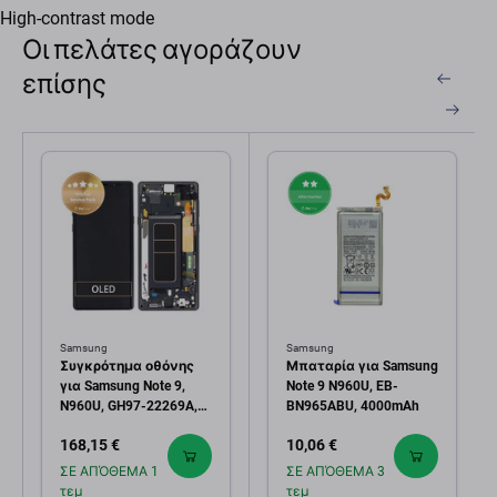
High-contrast mode
Οι πελάτες αγοράζουν
επίσης
Samsung
Samsung
Συγκρότημα οθόνης
Μπαταρία για Samsung
για Samsung Note 9,
Note 9 N960U, EB-
N960U, GH97-22269A,
BN965ABU, 4000mAh
GH97-23737A, GH97-
168,15 €
10,06 €
22270A, Midnight Black,
Service Pack
ΣΕ ΑΠΌΘΕΜΑ 1
ΣΕ ΑΠΌΘΕΜΑ 3
τεμ
τεμ