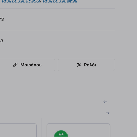
,
Lenovo TAB 2 A8-50
,
Lenovo TAB S8-50
7S
49
Μοιράσου
Ρολόι