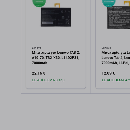
Lenovo
Lenovo
Μπαταρία για Lenovo TAB 2,
Μπαταρία για Le
A10-70, TB2-X30, L14D2P31,
Lenovo Tab 4, Le
7000mAh
7000mAh, Li-Pol, 
L14D2P31, HQ
22,16 €
12,09 €
ΣΕ ΑΠΌΘΕΜΑ 3 τεμ
ΣΕ ΑΠΌΘΕΜΑ 4 τ
Προσθήκη στο
Προσθή
καλάθι
καλ