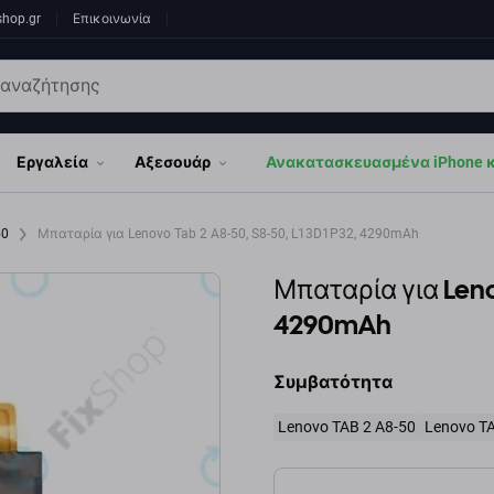
shop.gr
Επικοινωνία
Εργαλεία
Αξεσουάρ
Ανακατασκευασμένα iPhone κα
50
Μπαταρία για Lenovo Tab 2 A8-50, S8-50, L13D1P32, 4290mAh
Μπαταρία για Lenov
4290mAh
Συμβατότητα
Lenovo TAB 2 A8-50
Lenovo T