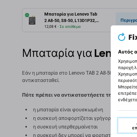
Μπαταρία για Lenovo Tab
Περιγρ
2 A8-50, S8-50, L13D1P32,
4290mAh
12,08 €
Σε απόθεμα
Μπαταρία για Lenovo T
Αυτός ο
Χρησιμοπ
παροχή λ
Εάν η μπαταρία στο Lenovo TAB 2 A8-50 έχει φου
Χρησιμοπ
αντικατασταθεί.
περισσότ
Μπορείτε
επιτρέπε
Πότε πρέπει να αντικαταστήσετε την μπαταρί
ενδέχετα
η μπαταρία είναι φουσκωμένη
η συσκευή αποφορτίζεται γρήγορα
η συσκευή υπερθερμαίνεται
ε
η συσκευή δεν μπορεί να φορτιστεί στο 100