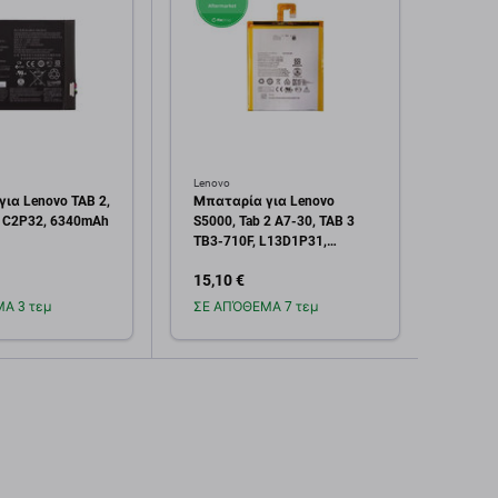
Lenovo
Lenovo
ια Lenovo TAB 2,
Μπαταρία για Lenovo
Μπατα
1C2P32, 6340mAh
S5000, Tab 2 A7-30, TAB 3
P11 P
TB3-710F, L13D1P31,
L20D
3550mAh
15,10 €
19,13
Α 3 τεμ
ΣΕ ΑΠΌΘΕΜΑ 7 τεμ
Σε α
οσθήκη στο
Προσθήκη στο
καλάθι
καλάθι