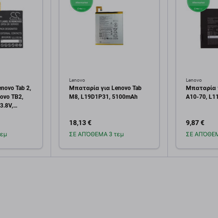
Lenovo
Lenovo
novo Tab 2,
Μπαταρία για Lenovo Tab
Μπαταρία γ
novo TB2,
M8, L19D1P31, 5100mAh
A10-70, L1
3.8V,
18,13 €
9,87 €
εμ
ΣΕ ΑΠΌΘΕΜΑ 3 τεμ
ΣΕ ΑΠΌΘΕΜ
κη στο
Προσθήκη στο
Πρ
άθι
καλάθι