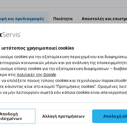
αφή και προδιαγραφές
Ποιότητα
Αποστολές και επιστ
AB 2 A8-50
 ιστότοπος χρησιμοποιεί cookies
Προδι
οιούμε cookies για την εξατομίκευση περιεχομένου και διαφημίσεων
ειτουργιών κοινωνικών μέσων και για ανάλυση της επισκεψιμότητ
σκώσει ή έχει χάσει χωρητικότητα, πρέπει να
Τύπος συσ
οιούμε επίσης cookies για την εξατομίκευση διαφημίσεων — διαβά
ερα στις
πολιτικές της Google
.
 να επιλέξετε ποιους τύπους cookies και τεχνολογιών παρακολούθ
Κατηγορία
τε κάνοντας κλικ στο κουμπί "Προτιμήσεις cookies". Ορισμένες λει
α;
ι να μην λειτουργούν σωστά εάν κάποια cookies είναι απενεργοποι
Πρωτοτυπί
Αποδοχή
Καθαρό βάρο
Αλλαγή προτιμήσεων
Αποδοχή ό
πιλεγμένων
%