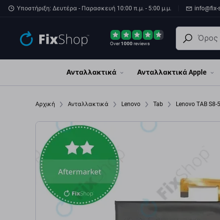
Παράβλεψη στο κύριο περιεχόμενο
Υποστήριξη: Δευτέρα - Παρασκευή 10:00 π.μ. - 5:00 μ.μ.
info@fix-
Over
1000
reviews
Ανταλλακτικά
Ανταλλακτικά Apple
Αρχική
Ανταλλακτικά
Lenovo
Tab
Lenovo TAB S8-