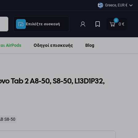
Greece, EUR €
0
0 €
Επιλέξτε συσκευή
ι AirPods
Οδηγοί επισκευής
Blog
o Tab 2 A8-50, S8-50, L13D1P32,
AB S8-50