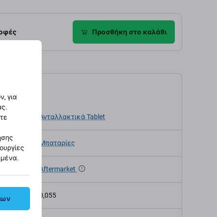
ροφές
Προσθήκη στο καλάθι
αγραφές
, για
ας.
κευής
Ανταλλακτικά Tablet
στε
ησης
Μπαταρίες
τουργίες
ημένα.
α
Aftermarket
ς (kg)
0,055
λων