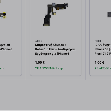
Apple
Apple
ουμπιού
Μπροστινή Κάμερα +
IC Οθόνης 
iPhone 6
Καλώδιο Flex + Αισθητήρας
iPhone 5S | 6
Εγγύτητας για iPhone 6
Plus | 7 | 7 
1,00 €
1,00 €
εμ
ΣΕ ΑΠΌΘΕΜΑ 3 τεμ
ΣΕ ΑΠΌΘΕΜ
κη στο
Προσθήκη στο
Πρ
άθι
καλάθι