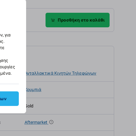
ροφές
Προσθήκη στο καλάθι
, για
ας.
στε
αγραφές
ησης
τουργίες
κευής
Ανταλλακτικά Κινητών Τηλεφώνων
ημένα.
Κουμπιά
λων
Gold
α
Aftermarket