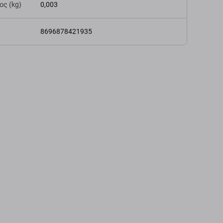
ς (kg)
0,003
8696878421935