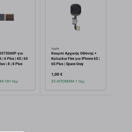
Apple
Apple
65730A0P για
Κουμπί Αρχικής Οθόνης +
Backli
 | 6 Plus | 6S | 6S
Καλώδιο Flex για iPhone 6S |
6 Plus
Plus | 8 | 8 Plus
6S Plus | Space Gray
1,00 €
1,00 
Α 10+ τεμ
ΣΕ ΑΠΌΘΕΜΑ 1 τεμ
Σε α
οσθήκη στο
Προσθήκη στο
καλάθι
καλάθι