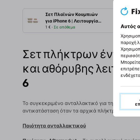
Σετ Πλαϊνών Κουμπιών
Περιγρ
για iPhone 6 | Λειτουργίας
Αυτός ο
+ Έντασης + Σίγασης |
1 €
Σε απόθεμα
Χρυσαφί | Gold
Χρησιμοπ
παροχή λ
Χρησιμοπ
Σετ πλήκτρων ένταση
περισσότ
Μπορείτε
και αθόρυβης λειτουργ
επιτρέπε
ενδέχετα
6
Το συγκεκριμένο ανταλλακτικό για τη συσκευή App
ε
αντικατάσταση όταν τα αρχικά πλήκτρα είναι κα
Ποιότητα ανταλλακτικού