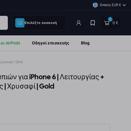
Greece, EUR €
0
0 €
Επιλέξτε συσκευή
ι AirPods
Οδηγοί επισκευής
Blog
Χρυσαφί | Gold
ιών για iPhone 6 | Λειτουργίας +
 | Χρυσαφί | Gold