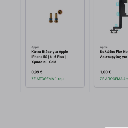
Apple
Apple
Κάτω Βίδες για Apple
Καλώδιο Flex Κ
iPhone 5S | 6 | 6 Plus |
Λειτουργίας για 
Χρυσαφί | Gold
0,99 €
1,00 €
ΣΕ ΑΠΌΘΕΜΑ 1 τεμ
ΣΕ ΑΠΌΘΕΜΑ 4 τ
Προσθήκη στο
Προσθή
καλάθι
καλ