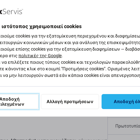
αφή και προδιαγραφές
Ποιότητα
Αποστολές και επιστ
 ιστότοπος χρησιμοποιεί cookies
οιούμε cookies για την εξατομίκευση περιεχομένου και διαφημίσεων
ειτουργιών κοινωνικών μέσων και για ανάλυση της επισκεψιμότητ
οιούμε επίσης cookies για την εξατομίκευση διαφημίσεων — διαβά
ς, ενεργοποίησης
ερα στις
πολιτικές της Google
.
Προδι
 να επιλέξετε ποιους τύπους cookies και τεχνολογιών παρακολούθ
ίας για Apple iPhone
τε κάνοντας κλικ στο κουμπί "Προτιμήσεις cookies". Ορισμένες λει
Τύπος συσ
ι να μην λειτουργούν σωστά εάν κάποια cookies είναι απενεργοποι
Κατηγορία
Αποδοχή
Αλλαγή προτιμήσεων
Αποδοχή ό
le iPhone 6 χρησιμοποιείται για
πιλεγμένων
Χρώμα
τεστραμμένα, φθαρμένα ή λείπουν.
Πρωτοτυπί