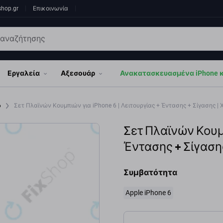
shop.gr
Επικοινωνία
Εργαλεία
Αξεσουάρ
Ανακατασκευασμένα iPhone κα
6
Σετ Πλαϊνών Κουμπιών για iPhone 6 | Λειτουργίας + Έντασης + Σίγασης | 
Σετ Πλαϊνών Κουμπ
Έντασης + Σίγασης
Συμβατότητα
Apple iPhone 6