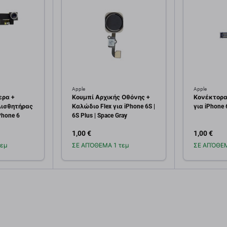
Apple
Apple
ερα +
Κουμπί Αρχικής Οθόνης +
Κονέκτορα
Αισθητήρας
Καλώδιο Flex για iPhone 6S |
για iPhone 
Phone 6
6S Plus | Space Gray
1,00 €
1,00 €
εμ
ΣΕ ΑΠΌΘΕΜΑ 1 τεμ
ΣΕ ΑΠΌΘΕΜ
κη στο
Προσθήκη στο
Πρ
άθι
καλάθι