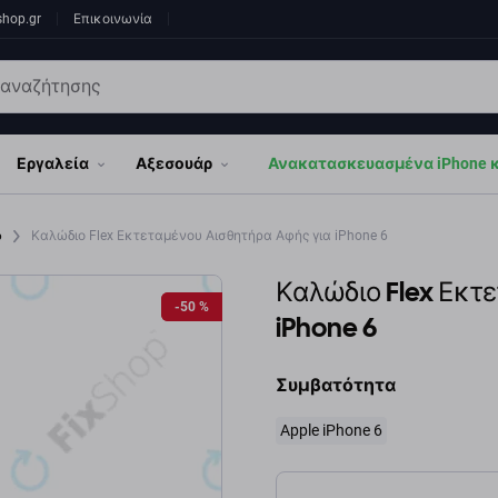
shop.gr
Επικοινωνία
Εργαλεία
Αξεσουάρ
Ανακατασκευασμένα iPhone κα
6
Καλώδιο Flex Εκτεταμένου Αισθητήρα Αφής για iPhone 6
Καλώδιο Flex Εκτ
-50 %
-50 %
iPhone 6
Συμβατότητα
Apple iPhone 6