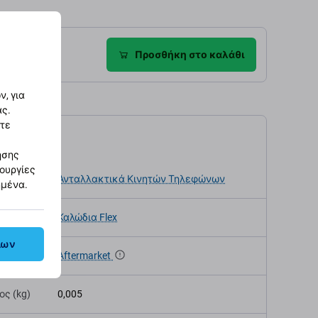
ροφές
Προσθήκη στο καλάθι
, για
ας.
στε
αγραφές
ησης
τουργίες
κευής
Ανταλλακτικά Κινητών Τηλεφώνων
ημένα.
Καλώδια Flex
λων
α
Aftermarket
ς (kg)
0,005