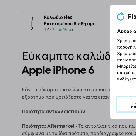
Καλώδιο Flex
Περιγρ
Εκτεταμένου Αισθητήρα
Αφής για iPhone 6
1 €
Σε απόθεμα
Αυτός ο
Χρησιμοπ
παροχή λ
Εύκαμπτο καλώδιο κο
Χρησιμοπ
περισσότ
Apple iPhone 6
Μπορείτε
επιτρέπε
ενδέχετα
Εάν το εύκαμπτο καλώδιο στη συσκευή σας Apple i
εξάρτημα που χρειάζεστε για να επαναφέρετε τη
ε
Ποιότητα ανταλλακτικών
Ποιότητα: Aftermarket
- Τα ανταλλακτικά που πω
σύμφωνα με τα ίδια πρότυπα, προδιαγραφές και υ