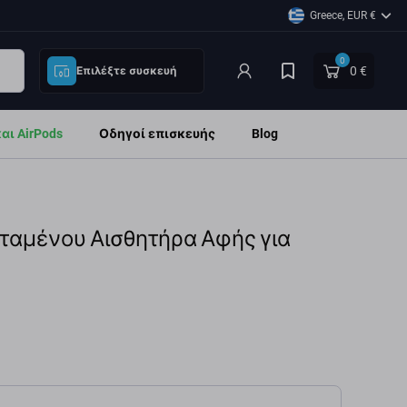
Greece, EUR €
0
0 €
Επιλέξτε συσκευή
ι AirPods
Οδηγοί επισκευής
Blog
εταμένου Αισθητήρα Αφής για