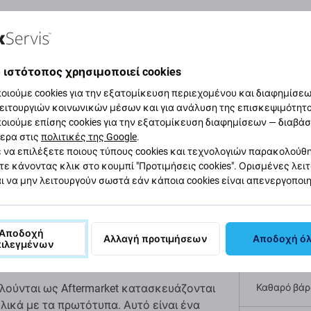
αφή και προδιαγραφές
Ποιότητα
Αποστολές και επιστ
 ιστότοπος χρησιμοποιεί cookies
οιούμε cookies για την εξατομίκευση περιεχομένου και διαφημίσεων
ειτουργιών κοινωνικών μέσων και για ανάλυση της επισκεψιμότητ
υμπιού Home για
οιούμε επίσης cookies για την εξατομίκευση διαφημίσεων — διαβά
Προδι
ερα στις
πολιτικές της Google
.
 να επιλέξετε ποιους τύπους cookies και τεχνολογιών παρακολούθ
τε κάνοντας κλικ στο κουμπί "Προτιμήσεις cookies". Ορισμένες λει
Τύπος συσ
ι να μην λειτουργούν σωστά εάν κάποια cookies είναι απενεργοποι
Phone 6 έχει υποστεί ζημιά, αυτό είναι το
Κατηγορία
 συσκευή σας σε λειτουργία.
Αποδοχή
Αλλαγή προτιμήσεων
Αποδοχή ό
πιλεγμένων
Πρωτοτυπί
λούνται ως Aftermarket κατασκευάζονται
Καθαρό βάρο
λικά με τα πρωτότυπα. Αυτό είναι ένα