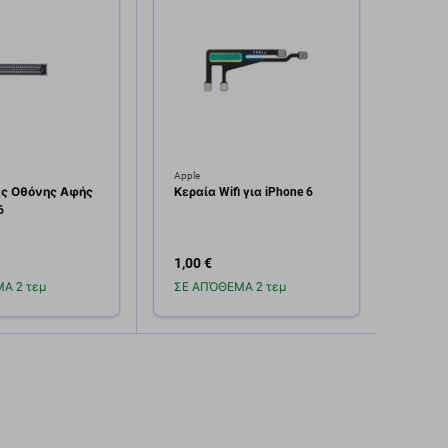
Apple
Apple
ς Οθόνης Αφής
Κεραία Wifi για iPhone 6
Κάτω 
6
iPhone
Χρυσα
1,00 €
0,99 
Α 2 τεμ
ΣΕ ΑΠΌΘΕΜΑ 2 τεμ
Σε α
οσθήκη στο
Προσθήκη στο
καλάθι
καλάθι