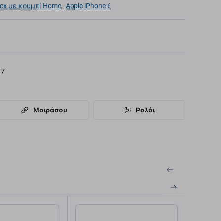
lex με κουμπί Home
,
Apple iPhone 6
77
Μοιράσου
Ρολόι