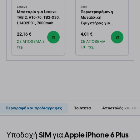
Lenovo
Best
Μπαταρία για Lenovo
Περιστρεφόμενη
TAB 2, A10-70, TB2-X30,
Μεταλλική
L14D2P31, 7000mAh
Σφιγκτήρας για
Επισκευή Τηλεφώνων
22,16 €
4,01 €
- Εύρος 15mm
ΣΕ ΑΠΌΘΕΜΑ 3
ΣΕ ΑΠΌΘΕΜΑ
τεμ
10+ τεμ
Περιγραφή και προδιαγραφές
Ποιότητα
Αποστολές και επι
Υποδοχή SIM για Apple iPhone 6 Plus