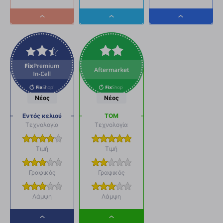
Dropdown
Dropdown
Dropdown
button
button
button
Νέος
Νέος
Εντός κελιού
ΤΟΜ
Τεχνολογία
Τεχνολογία
Τιμή
Τιμή
Γραφικός
Γραφικός
Λάμψη
Λάμψη
Dropdown
Dropdown