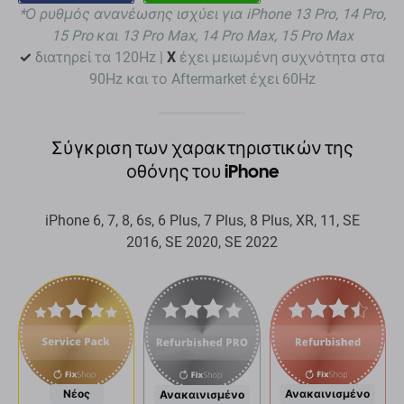
*Ο ρυθμός ανανέωσης ισχύει για iPhone 13 Pro, 14 Pro,
button
button
15 Pro και 13 Pro Max, 14 Pro Max, 15 Pro Max
✓
διατηρεί τα 120Hz |
X
έχει μειωμένη συχνότητα στα
90Hz και το Aftermarket έχει 60Hz
Σύγκριση των χαρακτηριστικών της
οθόνης του iPhone
iPhone 6, 7, 8, 6s, 6 Plus, 7 Plus, 8 Plus, XR, 11, SE
2016, SE 2020, SE 2022
Νέος
Ανακαινισμένο
Ανακαινισμένο