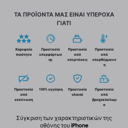
ΤΑ ΠΡΟΪΟΝΤΑ ΜΑΣ ΕΙΝΑΙ ΥΠΕΡΟΧΑ
ΓΙΑΤΙ
Κορυφαία
Προστασία
Προστασία
Προστασία
ποιότητα
υπερφόρτωσ
από
από
ης
υπερτάσεις
υπερθέρμανσ
η
Προστασία
100% εγγύηση
Προστασία
Προστασία
από
υλικού
από
εκκένωση
βραχυκύκλωμ
α
Σύγκριση των χαρακτηριστικών της
οθόνης του iPhone