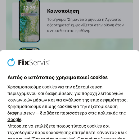
Κοινοποίηση
Το μήνυμα "Σημαντικό μήνυμα ή Άγνωστα
εξαρτήματα" εμφανίζεται στην οθόνη όταν
αντικαθίσταται η οθόνη.
Ποιότητα
Σε σύγκριση με άλλες ιδιότητες οθόνης, η
οθόνη Aftermarket είναι χαμηλότερης
Αυτός ο ιστότοπος χρησιμοποιεί cookies
ποιότητας.
Χρησιμοποιούμε cookies για την εξατομίκευση
περιεχομένου και διαφημίσεων, για παροχή λειτουργιών
κοινωνικών μέσων και για ανάλυση της επισκεψιμότητας.
Χρησιμοποιούμε επίσης cookies για την εξατομίκευση
Αντικατάσταση της οθόνης
διαφημίσεων — διαβάστε περισσότερα στις
πολιτικές της
Google
.
Ολόκληρη η οθόνη + το γυαλί αφής + το
Μπορείτε να επιλέξετε ποιους τύπους cookies και
πλαίσιο αντικαθίστανται πάντα.
τεχνολογιών παρακολούθησης επιτρέπετε κάνοντας κλικ
στο κουμπί "Προτιμήσεις cookies". Ορισμένες λειτουργίες