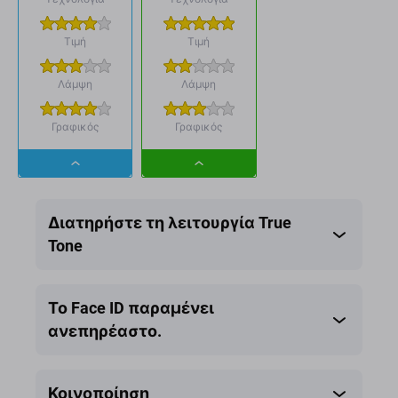
Τιμή
Τιμή
Λάμψη
Λάμψη
Γραφικός
Γραφικός
Dropdown
Dropdown
button
button
Διατηρήστε τη λειτουργία True
Tone
Το Face ID παραμένει
ανεπηρέαστο.
Κοινοποίηση