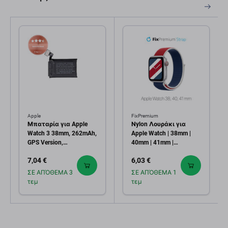
Apple
FixPremium
Μπαταρία για Apple
Νylon Λουράκι για
Watch 3 38mm, 262mAh,
Apple Watch | 38mm |
GPS Version,
40mm | 41mm |
Refurbished
International |
7,04 €
6,03 €
FixPremium
ΣΕ ΑΠΌΘΕΜΑ 3
ΣΕ ΑΠΌΘΕΜΑ 1
τεμ
τεμ