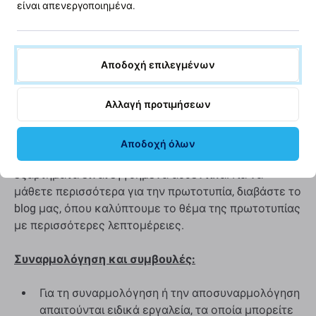
είναι απενεργοποιημένα.
Γυαλί αφής
Ποιότητα ανταλλακτικών
Αποδοχή επιλεγμένων
Ποιότητα: Refurbished PRO
-
Μια οθόνη που πωλείται
Αλλαγή προτιμήσεων
ως Refurbished PRO είναι ένα αυθεντικό εξάρτημα
που έχει ανακαινιστεί. Οι οθόνες ποιότητας
Refurbished PRO συνοδεύονται από ανακαινισμένο
Αποδοχή όλων
μπροστινό τζάμι υψηλής ποιότητας, όλα τα άλλα
εξαρτήματα είναι εγγυημένα αυθεντικά. Για να
μάθετε περισσότερα για την πρωτοτυπία, διαβάστε το
blog μας, όπου καλύπτουμε το θέμα της πρωτοτυπίας
με περισσότερες λεπτομέρειες.
Συναρμολόγηση και συμβουλές:
Για τη συναρμολόγηση ή την αποσυναρμολόγηση
απαιτούνται ειδικά εργαλεία, τα οποία μπορείτε