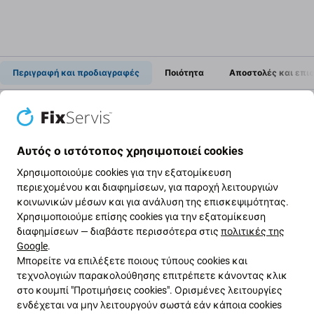
Περιγραφή και προδιαγραφές
Ποιότητα
Αποστολές και επι
Οθόνη LCD + γυαλί αφής για Apple
Watch 3 38 mm
Αυτός ο ιστότοπος χρησιμοποιεί cookies
Χρησιμοποιούμε cookies για την εξατομίκευση
περιεχομένου και διαφημίσεων, για παροχή λειτουργιών
Εάν έχετε κατεστραμμένη οθόνη LCD ή γυαλί αφής
κοινωνικών μέσων και για ανάλυση της επισκεψιμότητας.
στο Apple Watch 3 38 mm , αυτό είναι το μέρος που
Χρησιμοποιούμε επίσης cookies για την εξατομίκευση
χρειάζεστε για να κάνετε τη συσκευή σας πλήρως
διαφημίσεων — διαβάστε περισσότερα στις
πολιτικές της
λειτουργική ξανά.
Google
.
Μπορείτε να επιλέξετε ποιους τύπους cookies και
τεχνολογιών παρακολούθησης επιτρέπετε κάνοντας κλικ
Αυτό το σετ περιέχει:
στο κουμπί "Προτιμήσεις cookies". Ορισμένες λειτουργίες
ενδέχεται να μην λειτουργούν σωστά εάν κάποια cookies
Οθόνη LCD