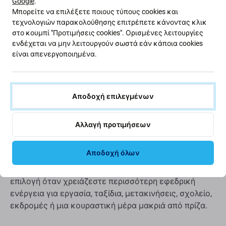
Power Bank MagSafe με LCD 10000
Google
.
Μπορείτε να επιλέξετε ποιους τύπους cookies και
mAh, Μαύρο, FixPremium
τεχνολογιών παρακολούθησης επιτρέπετε κάνοντας κλικ
στο κουμπί "Προτιμήσεις cookies". Ορισμένες λειτουργίες
ενδέχεται να μην λειτουργούν σωστά εάν κάποια cookies
Μαγνητική σύνδεση για εύκολη ασύρματη
είναι απενεργοποιημένα.
φόρτιση.
Το power bank υποστηρίζει μαγνητική
σύνδεση MagSafe, επιτρέποντάς του να συνδέεται με
ασφάλεια σε συμβατές συσκευές ή μαγνητικές
θήκες. Αυτό καθιστά την ασύρματη φόρτιση απλή,
Αποδοχή επιλεγμένων
βολική και εύχρηστη καθ' όλη τη διάρκεια της ημέρας.
Αλλαγή προτιμήσεων
Χωρητικότητα 10000 mAh για καθημερινή φόρτιση
Με χωρητικότητα μπαταρίας 10000 mAh, αυτό το
Αποδοχή όλων
power bank είναι κατάλληλο για μεγαλύτερη χρήση
κατά τη διάρκεια της ημέρας. Αποτελεί μια πρακτική
επιλογή όταν χρειάζεστε περισσότερη εφεδρική
ενέργεια για εργασία, ταξίδια, μετακινήσεις, σχολείο,
εκδρομές ή μια κουραστική μέρα μακριά από πρίζα.