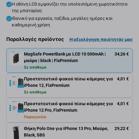
Η οθόνη LCD εμφανίζει την υπολειπόμενη χωρητικότητα
της μπαταρίας
Ιδανικό για εργασία, ταξίδια, μεγάλες ημέρες και
καθημερινή χρήση
Παραλλαγές προϊόντος
Η αξιολόγηση ποιότητάς μας
MagSafe PowerBank με LCD 10 000mAh |
34,26 €
μαύρο | black | FixPremium
Σε απόθεμα
Προστατευτικό φακού πίσω κάμερας για
4,01 €
iPhone 12, FixPremium
Σε απόθεμα
Προστατευτικό φακού πίσω κάμερας για
4,01 €
iPhone 12 Pro, FixPremium
Παραγγελία
Θήκη Polo One για iPhone 13 Pro, Μαύρο,
29,22 €
Black, SBS