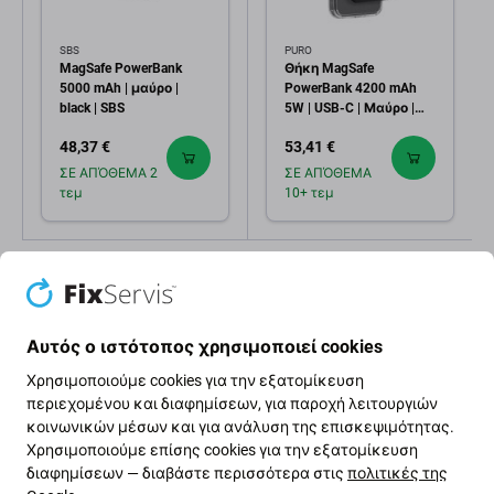
SBS
PURO
MagSafe PowerBank
Θήκη MagSafe
5000 mAh | μαύρο |
PowerBank 4200 mAh
black | SBS
5W | USB-C | Μαύρο |
Black | PURO
48,37 €
53,41 €
ΣΕ ΑΠΌΘΕΜΑ 2
ΣΕ ΑΠΌΘΕΜΑ
τεμ
10+ τεμ
Αυτός ο ιστότοπος χρησιμοποιεί cookies
Χρησιμοποιούμε cookies για την εξατομίκευση
περιεχομένου και διαφημίσεων, για παροχή λειτουργιών
Περιγραφή και προδιαγραφές
Αποστολές και επιστροφές
κοινωνικών μέσων και για ανάλυση της επισκεψιμότητας.
Χρησιμοποιούμε επίσης cookies για την εξατομίκευση
διαφημίσεων — διαβάστε περισσότερα στις
πολιτικές της