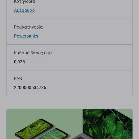
Κατηγορία
Αξεσουάρ
PodΚατηγορία
Powerbanks
Καθαρό βάρος (kg)
0,025
EAN
2200000534736