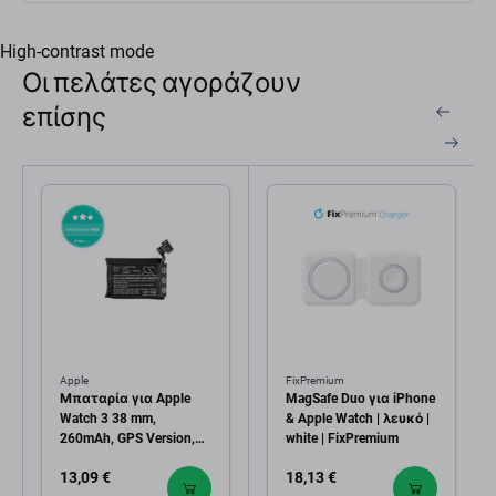
High-contrast mode
Οι πελάτες αγοράζουν
επίσης
Apple
FixPremium
Μπαταρία για Apple
MagSafe Duo για iPhone
Watch 3 38 mm,
& Apple Watch | λευκό |
260mAh, GPS Version,
white | FixPremium
Li-Pol, 3.81 V, A1847, HQ
13,09 €
18,13 €