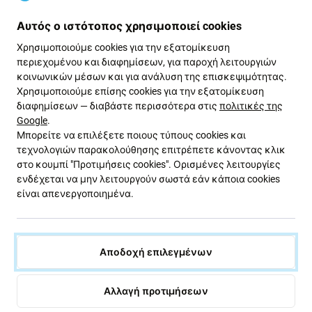
Οι μπαταρίες με την ένδειξη
Aftermarket PRO
Αυτός ο ιστότοπος χρησιμοποιεί cookies
κατασκευάζονται από τρίτους και όχι απευθείας από
τον κατασκευαστή της συσκευής. Αυτές οι μπαταρίες
Χρησιμοποιούμε cookies για την εξατομίκευση
έχουν σχεδιαστεί για να πληρούν τα ίδια υψηλά
περιεχομένου και διαφημίσεων, για παροχή λειτουργιών
κοινωνικών μέσων και για ανάλυση της επισκεψιμότητας.
πρότυπα με τις αρχικές και, σε σπάνιες περιπτώσεις,
Χρησιμοποιούμε επίσης cookies για την εξατομίκευση
ενδέχεται να έχουν ελάχιστες διαφορές στη
διαφημίσεων — διαβάστε περισσότερα στις
πολιτικές της
λειτουργικότητα, την ποιότητα ή την εμφάνιση. Είναι
Google
.
γνωστές για την υψηλή τους ποιότητα και έχουν προ-
Μπορείτε να επιλέξετε ποιους τύπους cookies και
δοκιμαστεί.
τεχνολογιών παρακολούθησης επιτρέπετε κάνοντας κλικ
στο κουμπί "Προτιμήσεις cookies". Ορισμένες λειτουργίες
Κύρια πλεονεκτήματα της αγοράς μιας μπαταρίας
ενδέχεται να μην λειτουργούν σωστά εάν κάποια cookies
είναι απενεργοποιημένα.
Aftermarket PRO:
Εξοικονομήστε χρήματα από την
αντικατάσταση μπαταρίας:
Μια νέα μπαταρία
Αποδοχή επιλεγμένων
είναι μια οικονομικά αποδοτική εναλλακτική
λύση σε σχέση με την αγορά μιας νέας
Αλλαγή προτιμήσεων
συσκευής, παρέχοντας αξιόπιστη και συγκρίσιμη
απόδοση.